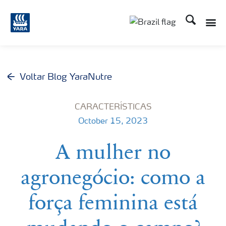
Busca
Toggle
Toggle country lang
Voltar Blog YaraNutre
CARACTERÍSTICAS
October 15, 2023
A mulher no
agronegócio: como a
força feminina está