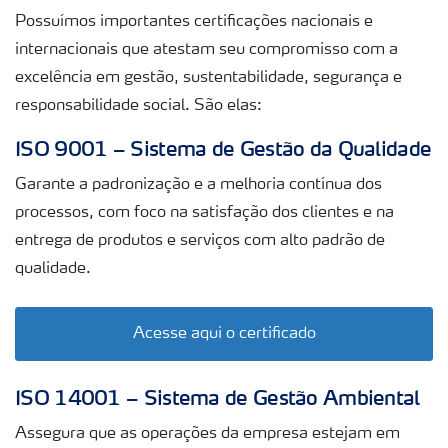
Ética e conformidade
Possuímos importantes certificações nacionais e
internacionais que atestam seu compromisso com a
Sobre a Yara Brasil
excelência em gestão, sustentabilidade, segurança e
responsabilidade social. São elas:
Onde nós operamos
ISO 9001 – Sistema de Gestão da Qualidade
Garante a padronização e a melhoria contínua dos
Política HESQ
processos, com foco na satisfação dos clientes e na
entrega de produtos e serviços com alto padrão de
qualidade.
Conheça nosso YBBS
Acesse aqui o certificado
Maya
ISO 14001 – Sistema de Gestão Ambiental
Concurso NossoCafé
Assegura que as operações da empresa estejam em