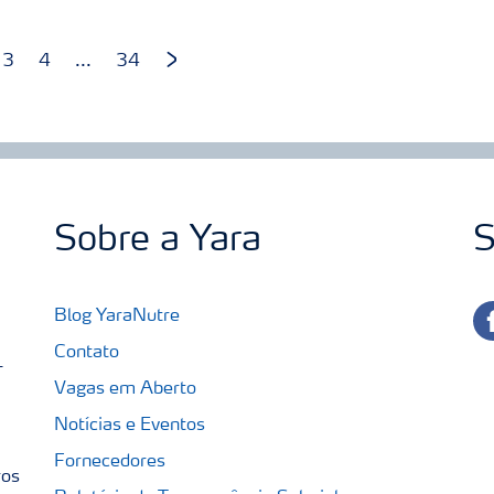
3
4
...
34
Sobre a Yara
S
fa
Blog YaraNutre
Contato
-
Vagas em Aberto
Notícias e Eventos
Fornecedores
ros