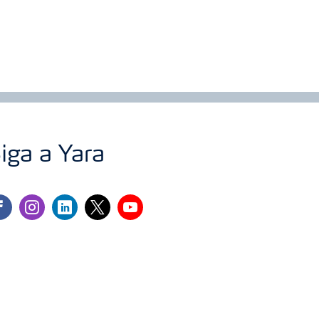
iga a Yara
cebook
instagram
linkedin
twitter
youtube