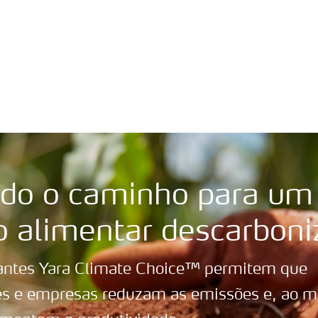
ais
Sobre a Yara
Onde comprar
Fichas c
ice
ndo o caminho para um
o alimentar descarboni
izantes Yara Climate Choice™ permitem que
res e empresas reduzam as emissões e, ao 