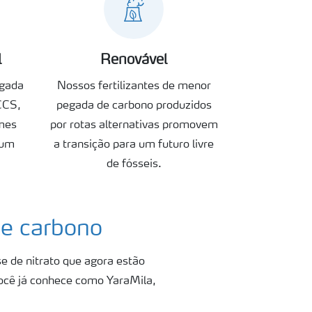
l
Renovável
egada
Nossos fertilizantes de menor
CCS,
pegada de carbono produzidos
mes
por rotas alternativas promovem
 um
a transição para um futuro livre
de fósseis.
de carbono
se de nitrato que agora estão
você já conhece como YaraMila,