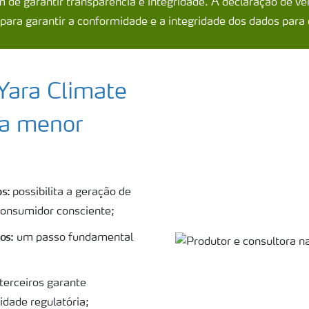
m de garantir transparência e integridade. A declaração de ve
ara garantir a conformidade e a integridade dos dados para o
 Yara Climate
a menor
s:
possibilita a geração de
 consumidor consciente;
os:
um passo fundamental
terceiros garante
idade regulatória;