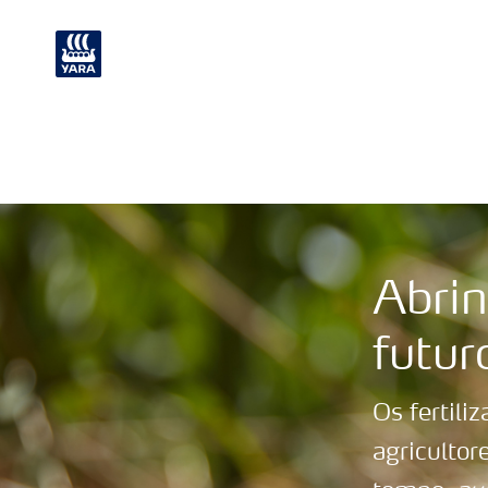
Nutrição de plantas
Soluções Industri
Yara Climate Cho
Abri
futur
Os fertil
agriculto