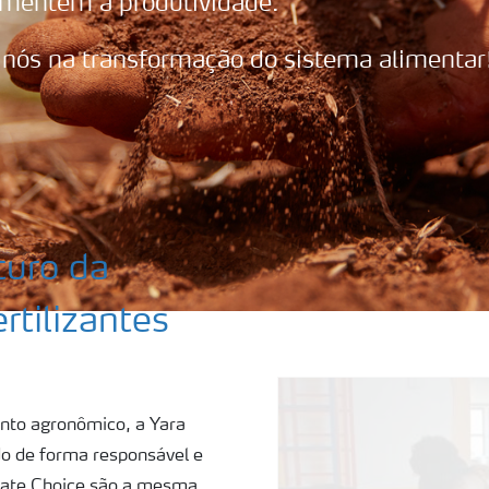
mentem a produtividade.
 nós na transformação do sistema alimentar
turo da
rtilizantes
nto agronômico, a Yara
o de forma responsável e
limate Choice são a mesma