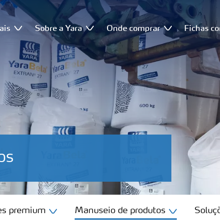
ais
Sobre a Yara
Onde comprar
Fichas c
os
tes premium
Manuseio de produtos
Soluçõ