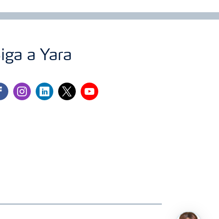
iga a Yara
cebook
instagram
linkedin
twitter
youtube