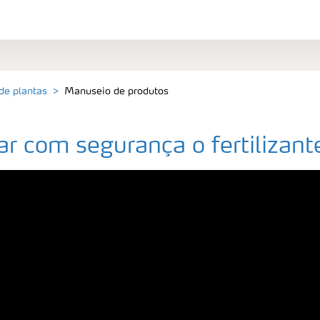
 de plantas
Manuseio de produtos
 com segurança o fertilizant