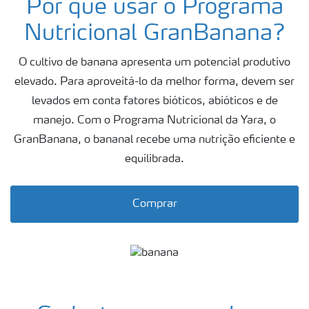
Por que usar o Programa
Fertilizantes
premium
Nutricional GranBanana?
Manuseio de
O cultivo de banana apresenta um potencial produtivo
produtos
elevado. Para aproveitá-lo da melhor forma, devem ser
Soluções
levados em conta fatores bióticos, abióticos e de
Digitais
manejo. Com o Programa Nutricional da Yara, o
GranBanana, o bananal recebe uma nutrição eficiente e
Momento Yara | Milho
equilibrada.
Comprar