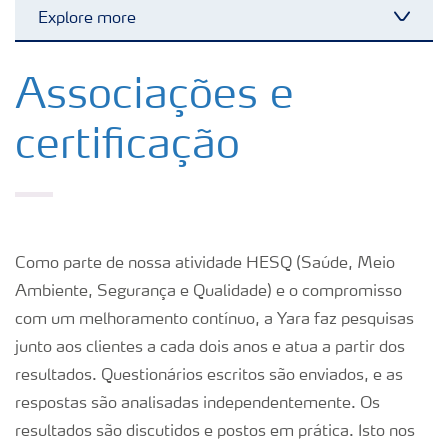
Explore more
Toggl
Soluções para culturas
Associações e
certificação
Fertilizantes premium
Manuseio de produtos
Como parte de nossa atividade HESQ (Saúde, Meio
Soluções Digitais
Ambiente, Segurança e Qualidade) e o compromisso
com um melhoramento contínuo, a Yara faz pesquisas
Momento Yara | Milho
junto aos clientes a cada dois anos e atua a partir dos
resultados. Questionários escritos são enviados, e as
respostas são analisadas independentemente. Os
resultados são discutidos e postos em prática. Isto nos