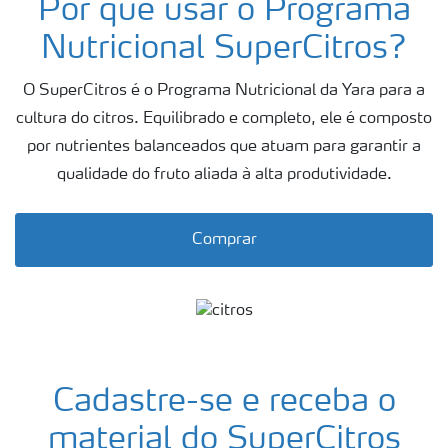
Por que usar o Programa
Fertilizantes
premium
Nutricional SuperCitros?
Manuseio de
O SuperCitros é o Programa Nutricional da Yara para a
produtos
cultura do citros. Equilibrado e completo, ele é composto
Soluções
por nutrientes balanceados que atuam para garantir a
Digitais
qualidade do fruto aliada à alta produtividade.
Momento Yara | Milho
Comprar
Cadastre-se e receba o
material do SuperCitros