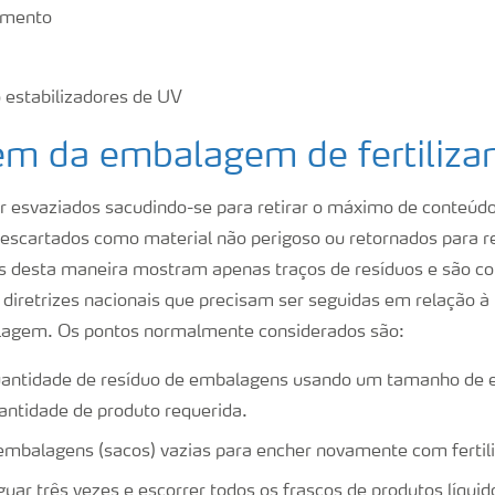
gamento
 estabilizadores de UV
em da embalagem de fertiliza
 esvaziados sacudindo-se para retirar o máximo de conteúdo
escartados como material não perigoso ou retornados para 
os desta maneira mostram apenas traços de resíduos e são c
 diretrizes nacionais que precisam ser seguidas em relação à
lagem. Os pontos normalmente considerados são:
uantidade de resíduo de embalagens usando um tamanho d
antidade de produto requerida.
 embalagens (sacos) vazias para encher novamente com fertil
guar três vezes e escorrer todos os frascos de produtos líquid