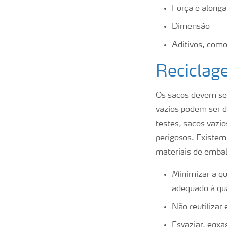
Força e alon
Dimensão
Aditivos, como
Reciclag
Os sacos devem ser
vazios podem ser d
testes, sacos vazi
perigosos. Existem
materiais de emba
Minimizar a q
adequado à qu
Não reutilizar
Esvaziar, enxa