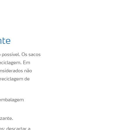
nte
 possível. Os sacos
reciclagem. Em
onsiderados não
 reciclagem de
e embalagem
izante.
os; descartar a