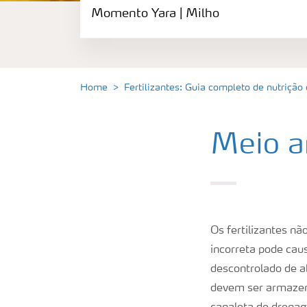
Momento Yara | Milho
Fertilizantes premium
Manuseio de produtos
Home
Fertilizantes: Guia completo de nutrição
Soluções Digitais
Meio a
Momento Yara | Milho
Os fertilizantes n
incorreta pode cau
descontrolado de al
devem ser armazen