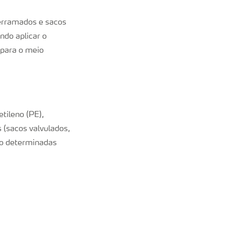
derramados e sacos
ndo aplicar o
 para o meio
tileno (PE),
 (sacos valvulados,
do determinadas