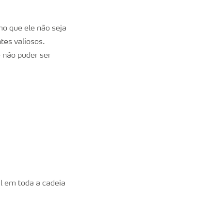
o que ele não seja
tes valiosos.
e não puder ser
l em toda a cadeia