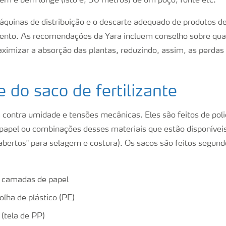
em e bem longe (isto é, 50 metros) de um poço, fonte etc.
áquinas de distribuição e o descarte adequado de produtos 
mento. As recomendações da Yara incluem conselho sobre qua
maximizar a absorção das plantas, reduzindo, assim, as perdas
 do saco de fertilizante
contra umidade e tensões mecânicas. Eles são feitos de polie
, papel ou combinações desses materiais que estão disponíveis
abertos" para selagem e costura). Os sacos são feitos segun
, camadas de papel
olha de plástico (PE)
 (tela de PP)