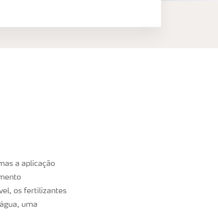
mas a aplicação
imento
el, os fertilizantes
 água, uma