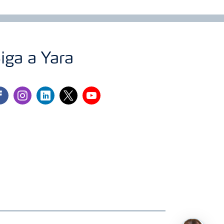
iga a Yara
cebook
instagram
linkedin
twitter
youtube