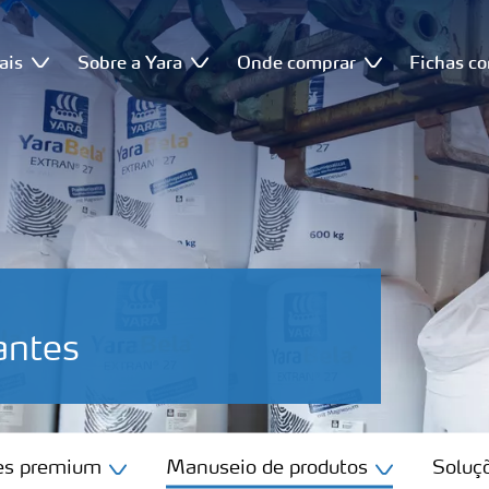
ais
Sobre a Yara
Onde comprar
Fichas c
antes
tes premium
Manuseio de produtos
Soluçõ