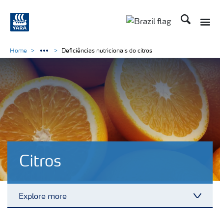
Busca
Toggle
Toggle country lang
Home
Deficiências nutricionais do citros
Citros
Explore more
Toggl