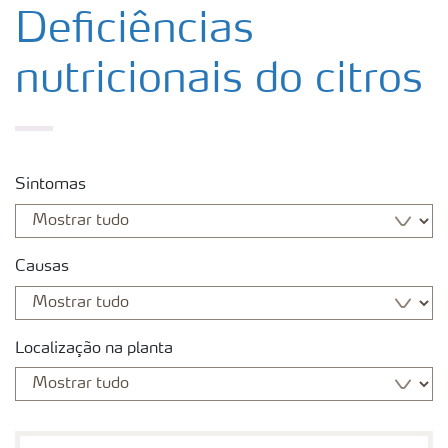
Soluções para culturas
Deficiências
nutricionais do citros
Fertilizantes premium
Manuseio de produtos
Sintomas
Soluções Digitais
Causas
Localização na planta