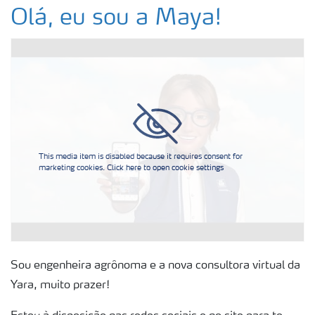
Ética e conformidade
Olá, eu sou a Maya!
Sobre a Yara Brasil
Onde nós operamos
Política HESQ
This media item is disabled because it requires consent for
marketing cookies. Click here to open cookie settings
Conheça nosso YBBS
Maya
Sou engenheira agrônoma e a nova consultora virtual da
Concurso NossoCafé
Yara, muito prazer!