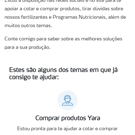
Estou à disposição nas redes sociais e no site para te
Certificações
apoiar a cotar e comprar produtos, tirar dúvidas sobre
nossos fertilizantes e Programas Nutricionais, além de
Fator Y
muitos outros temas.
Conte comigo para saber sobre as melhores soluções
para a sua produção.
Estes são alguns dos temas em que já
consigo te ajudar:
Comprar produtos Yara
Estou pronta para te ajudar a cotar e comprar