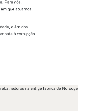
a. Para nós,
os em que atuamos,
.
idade, além dos
combate à corrupção