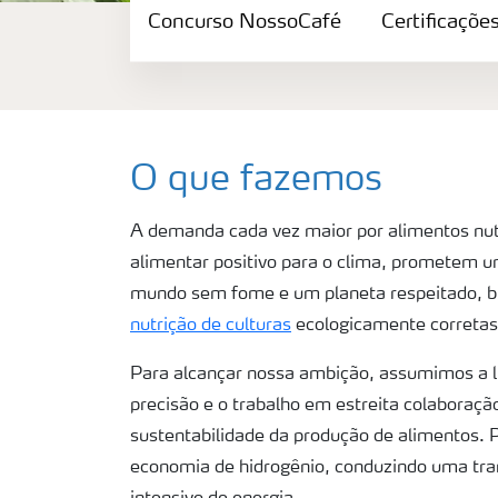
Concurso NossoCafé
Sobre a Yara Brasil
Certificaçõe
Onde nós operamos
Política HESQ
O que fazemos
A demanda cada vez maior por alimentos nut
Conheça nosso YBBS
alimentar positivo para o clima, prometem 
mundo sem fome e um planeta respeitado, b
Maya
nutrição de culturas
ecologicamente corretas
Para alcançar nossa ambição, assumimos a 
Concurso NossoCafé
precisão e o trabalho em estreita colaboraçã
sustentabilidade da produção de alimentos. 
Certificações
economia de hidrogênio, conduzindo uma tra