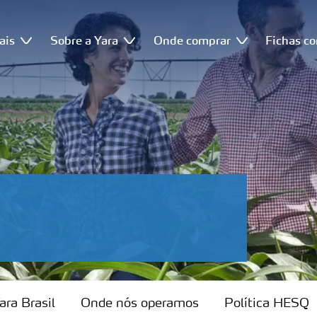
ais
Sobre a Yara
Onde comprar
Fichas c
ara Brasil
Onde nós operamos
Política HESQ