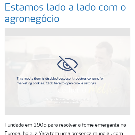
Ética e conformidade
Estamos lado a lado com o
agronegócio
Sobre a Yara Brasil
Onde nós operamos
Política HESQ
This media item is disabled because it requires consent for
Conheça nosso YBBS
marketing cookies. Click here to open cookie settings
Maya
Concurso NossoCafé
Fundada em 1905 para resolver a fome emergente na
Europa, hoje, a Yara tem uma presença mundial, com