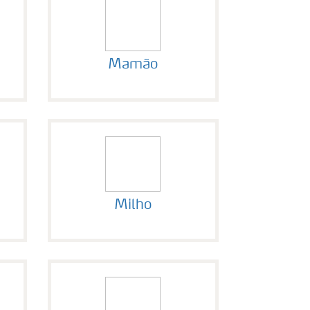
Mamão
Milho