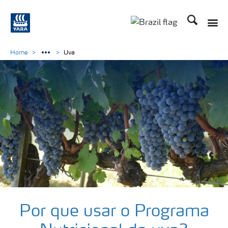
Busca
Toggle
Toggle country lang
Home
Uva
Soluções
para
Por que usar o Programa
culturas