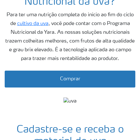
Nutricional da uva?
Fertilizantes
premium
Para ter uma nutrição completa do início ao fim do ciclo
Manuseio
de
cultivo da uva
, você pode contar com o Programa
de
produtos
Nutricional da Yara. As nossas soluções nutricionais
trazem colheitas melhores, com frutos de alta qualidade
Soluções
Digitais
e grau brix elevado. É a tecnologia aplicada ao campo
para trazer mais rentabilidade ao produtor.
Momento
Yara |
Milho
Comprar
Cadastre-se e receba o