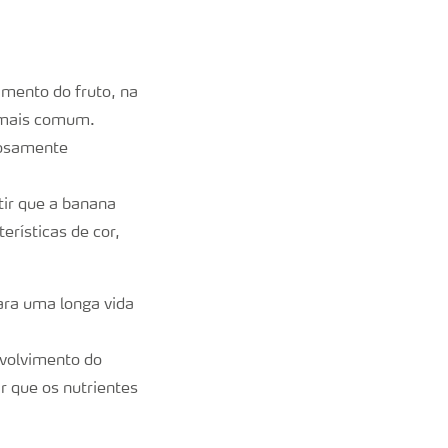
imento do fruto, na
z mais comum.
dosamente
tir que a banana
erísticas de cor,
ara uma longa vida
nvolvimento do
r que os nutrientes