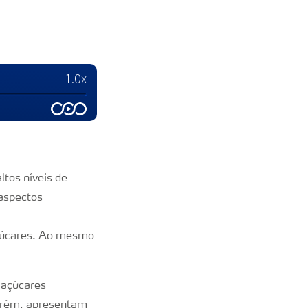
tos níveis de
 aspectos
çúcares. Ao mesmo
 açúcares
orém, apresentam