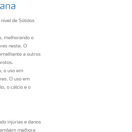
nana
nível de Sólidos
to, melhorando o
res neste. O
emelhante a outros
brotos.
o, o uso em
ores. O uso em
o, o cálcio e o
o injúrias e danos
e também melhora