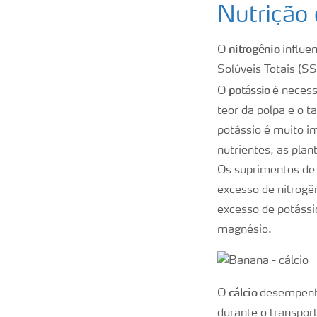
Nutrição
nitrogênio
O
influen
Solúveis Totais (S
potássio
O
é necess
teor da polpa e o 
potássio é muito i
nutrientes, as pla
Os suprimentos de 
excesso de nitrogê
excesso de potássio
magnésio.
cálcio
O
desempenha
durante o transpo