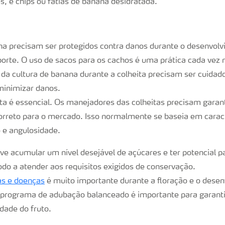
s, e chips ou fatias de banana desidratada.
a precisam ser protegidos contra danos durante o desenvolv
sporte. O uso de sacos para os cachos é uma prática cada ve
 da cultura de banana durante a colheita precisam ser cuida
minimizar danos.
ta é essencial. Os manejadores das colheitas precisam garan
correto para o mercado. Isso normalmente se baseia em caract
 e angulosidade.
e acumular um nível desejável de açúcares e ter potencial p
odo a atender aos requisitos exigidos de conservação.
as e doenças
é muito importante durante a floração e o dese
 programa de adubação balanceado é importante para garanti
idade do fruto.