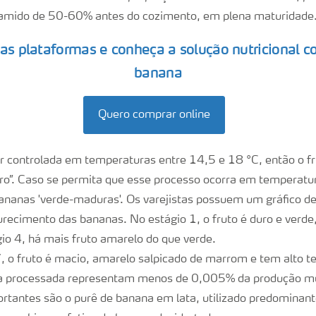
 amido de 50-60% antes do cozimento, em plena maturidade
as plataformas e conheça a solução nutricional c
banana
Quero comprar online
r controlada em temperaturas entre 14,5 e 18 °C, então o f
o”. Caso se permita que esse processo ocorra em temperatu
ananas 'verde-maduras'. Os varejistas possuem um gráfico de
recimento das bananas. No estágio 1, o fruto é duro e verde
io 4, há mais fruto amarelo do que verde.
7, o fruto é macio, amarelo salpicado de marrom e tem alto t
a processada representam menos de 0,005% da produção mun
ortantes são o purê de banana em lata, utilizado predomina