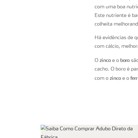
com uma boa nutriç
Este nutriente é b
colheita melhorand
Há evidências de qu
com cálcio, melhora
zinco
boro
O
e o
são
cacho. O boro é pa
zinco
fer
com o
e o