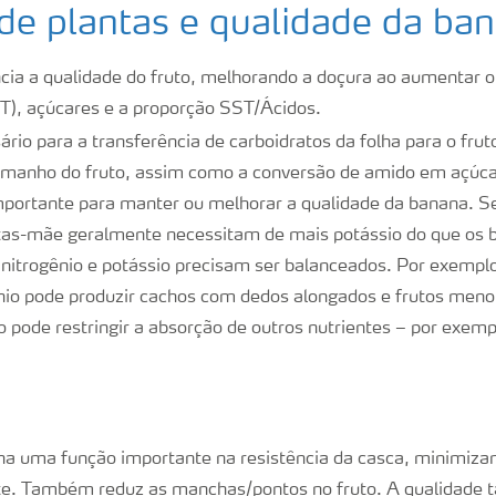
 de plantas e qualidade da ba
cia a qualidade do fruto, melhorando a doçura ao aumentar o 
ST), açúcares e a proporção SST/Ácidos.
ário para a transferência de carboidratos da folha para o fru
tamanho do fruto, assim como a conversão de amido em açúca
mportante para manter ou melhorar a qualidade da banana. S
ntas-mãe geralmente necessitam de mais potássio do que os 
nitrogênio e potássio precisam ser balanceados. Por exempl
nio pode produzir cachos com dedos alongados e frutos men
 pode restringir a absorção de outros nutrientes – por exempl
 uma função importante na resistência da casca, minimizand
rte. Também reduz as manchas/pontos no fruto. A qualidad