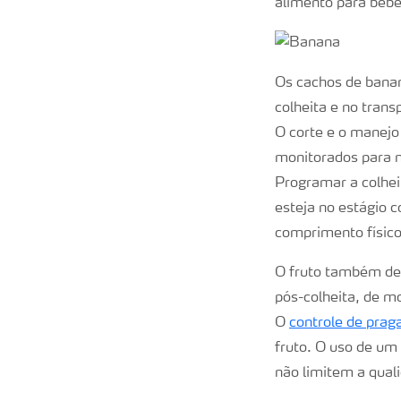
alimento para bebê
Os cachos de banan
colheita e no tran
O corte e o manejo
monitorados para 
Programar a colhei
esteja no estágio 
comprimento físico
O fruto também dev
pós-colheita, de m
O
controle de prag
fruto. O uso de um
não limitem a qual