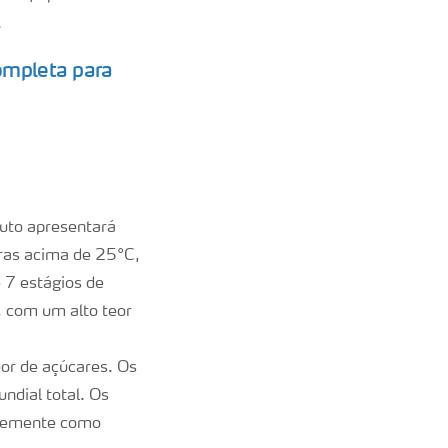
.
ompleta para
ruto apresentará
ras acima de 25°C,
 7 estágios de
, com um alto teor
eor de açúcares. Os
dial total. Os
ntemente como