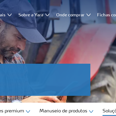
ais
Sobre a Yara
Onde comprar
Fichas c
tes premium
Manuseio de produtos
Soluçõ