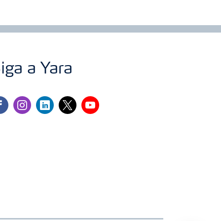
iga a Yara
cebook
instagram
linkedin
twitter
youtube