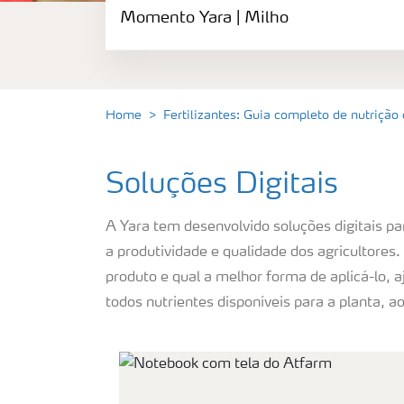
Momento Yara | Milho
Fertilizantes premium
Manuseio de produtos
Home
Fertilizantes: Guia completo de nutrição
Soluções Digitais
Soluções Digitais
Momento Yara | Milho
A Yara tem desenvolvido soluções digitais pa
a produtividade e qualidade dos agricultores
produto e qual a melhor forma de aplicá-lo, 
todos nutrientes disponíveis para a planta,