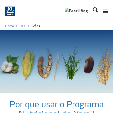
Busca
Toggle
Toggle country lang
Home
Grãos
Soluções
para
Por que usar o Programa
culturas