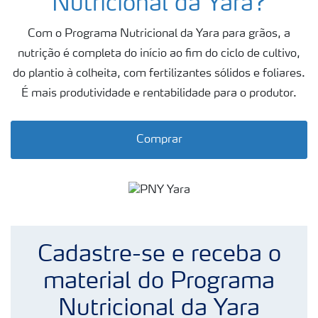
Nutricional da Yara?
Fertilizantes
premium
Com o Programa Nutricional da Yara para grãos, a
Manuseio
nutrição é completa do início ao fim do ciclo de cultivo,
de
produtos
do plantio à colheita, com fertilizantes sólidos e foliares.
É mais produtividade e rentabilidade para o produtor.
Soluções
Digitais
Momento
Comprar
Yara |
Milho
Cadastre-se e receba o
material do Programa
Nutricional da Yara