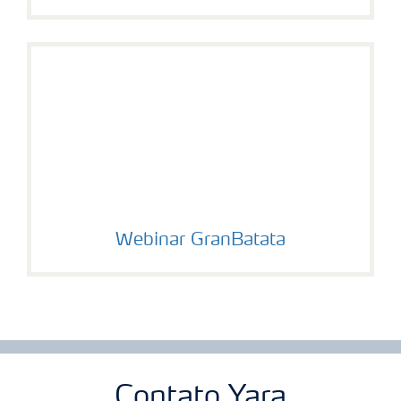
Webinar GranBatata
Contato Yara