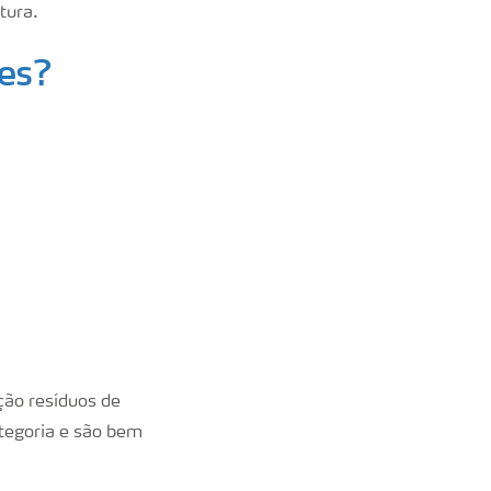
tura.
tes?
ção resíduos de
tegoria e são bem