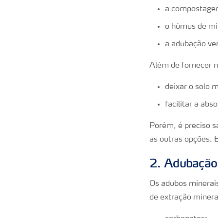
a compostage
o húmus de mi
a adubação ve
Além de fornecer n
deixar o solo 
facilitar a abs
Porém, é preciso s
as outras opções. E
2. Adubação
Os adubos minerai
de extração minera