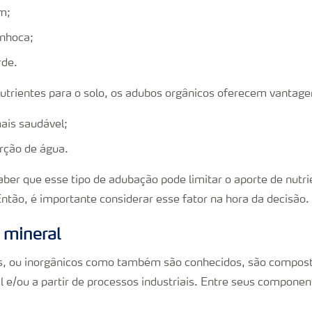
m;
nhoca;
rde.
utrientes para o solo, os adubos orgânicos oferecem vantag
mais saudável;
orção de água.
aber que esse tipo de adubação pode limitar o aporte de nutr
ntão, é importante considerar esse fator na hora da decisão.
 mineral
s, ou inorgânicos como também são conhecidos, são compos
l e/ou a partir de processos industriais. Entre seus componen