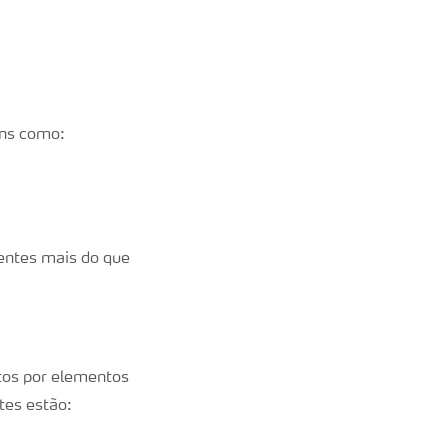
ens como:
ientes mais do que
tos por elementos
tes estão: