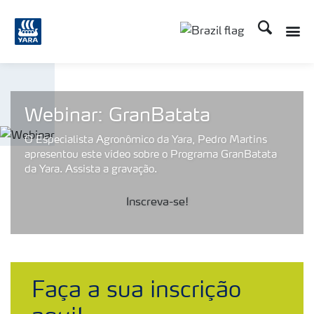
Busca
Webinar: GranBatata
O Especialista Agronômico da Yara, Pedro Martins
apresentou este vídeo sobre o Programa GranBatata
da Yara. Assista a gravação.
Inscreva-se!
Faça a sua inscrição