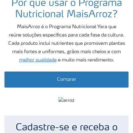
Por que usar o Programa
Fertilizantes
premium
Nutricional MaisArroz?
Manuseio de
produtos
MaisArroz é o Programa Nutricional Yara que
reúne soluções específicas para cada fase da cultura.
Soluções
Cada produto inclui nutrientes que promovem plantas
Digitais
mais fortes e uniformes, grãos mais cheios e com
melhor qualidade
e muito mais rendimento.
Momento Yara | Milho
Comprar
Cadastre-se e receba o