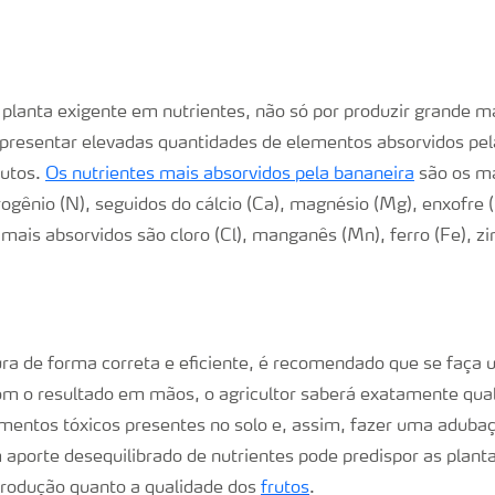
planta exigente em nutrientes, não só por produzir grande m
resentar elevadas quantidades de elementos absorvidos pela
rutos.
Os nutrientes mais absorvidos pela bananeira
são os ma
trogênio (N), seguidos do cálcio (Ca), magnésio (Mg), enxofre (S
mais absorvidos são cloro (Cl), manganês (Mn), ferro (Fe), zin
ura de forma correta e eficiente, é recomendado que se faça
om o resultado em mãos, o agricultor saberá exatamente qua
ementos tóxicos presentes no solo e, assim, fazer uma adub
 aporte desequilibrado de nutrientes pode predispor as plant
produção quanto a qualidade dos
frutos
.