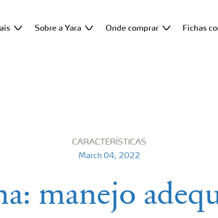
ais
Sobre a Yara
Onde comprar
Fichas c
CARACTERÍSTICAS
March 04, 2022
a: manejo adeq