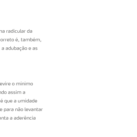
a radicular da
 correto é, também,
 a adubação e as
revire o mínimo
indo assim a
e é que a umidade
e para não levantar
nta a aderência