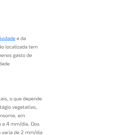
ividade
e da
ão localizada tem
 menos gasto de
dade
ais, o que depende
tágio vegetativo,
consome, em
a a 4 mm/dia. Dos
o varia de 2 mm/dia