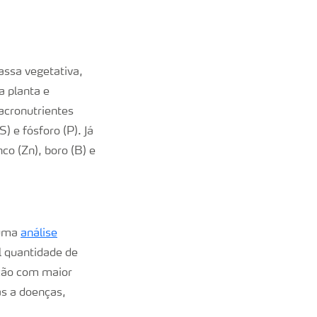
assa vegetativa,
 planta e
cronutrientes
) e fósforo (P). Já
co (Zn), boro (B) e
 uma
análise
l quantidade de
ação com maior
as a doenças,