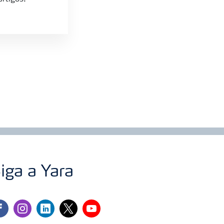
iga a Yara
cebook
instagram
linkedin
twitter
youtube