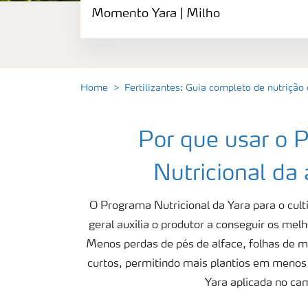
Fertilizantes
Momento Yara | Milho
premium
Manuseio
de
produtos
Home
Fertilizantes: Guia completo de nutrição
Soluções
Digitais
Momento
Por que usar o 
Yara |
Milho
Nutricional da 
O Programa Nutricional da Yara para o cult
geral auxilia o produtor a conseguir os mel
Menos perdas de pés de alface, folhas de ma
curtos, permitindo mais plantios em menos 
Yara aplicada no ca