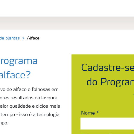
 de plantas
Alface
Programa
Cadastre-se
alface?
do Program
ivo de alface e folhosas em
hores resultados na lavoura.
ior qualidade e ciclos mais
Nome
tempo - isso é a tecnologia
mpo.