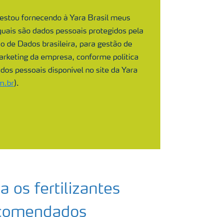
 estou fornecendo à Yara Brasil meus
quais são dados pessoais protegidos pela
o de Dados brasileira, para gestão de
rketing da empresa, conforme política
dos pessoais disponível no site da Yara
m.br
).
 os fertilizantes
comendados