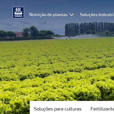
Nutrição de plantas
Soluções Industri
Soluções
para
culturas
Soluções para culturas
Fertilizan