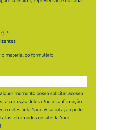
algum consultor, representante ou canal
ar?
lizantes
 o material do formulário
ualquer momento posso solicitar acesso
, a correção deles e/ou a confirmação
nto deles pela Yara. A solicitação pode
ntatos informados no site da Yara
)
.