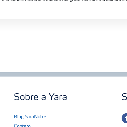
Sobre a Yara
S
fa
Blog YaraNutre
Contato