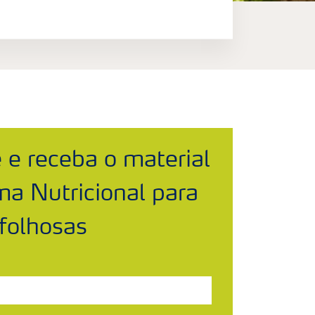
 e receba o material
a Nutricional para
folhosas