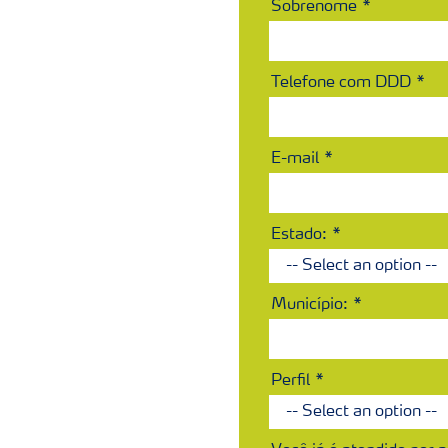
Sobrenome
Telefone com DDD
E-mail
Estado:
Município:
Perfil