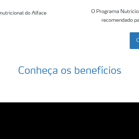
O Programa Nutricion
recomendado par
C
Conheça os benefícios