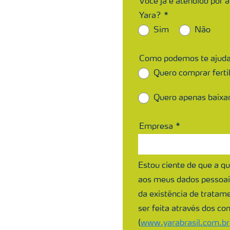
Você já é atendido por 
Yara?
Sim
Não
Como podemos te ajud
Quero comprar ferti
Quero apenas baixar
Empresa
Estou ciente de que a q
aos meus dados pessoais
da existência de tratame
ser feita através dos co
(
www.yarabrasil.com.br