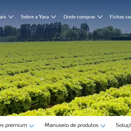
ais
Sobre a Yara
Onde comprar
Fichas c
tes premium
Manuseio de produtos
Soluçõ