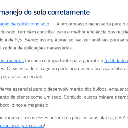
 manejo do solo corretamente
ação de calcário no solo
— é um processo necessário para o cu
 do solo, também contribui para a melhor eficiência dos nutri
o é de 6,5. Sendo assim, é preciso realizar análises para en
ilizado e de aplicações necessárias.
tes minerais
também é importante para garantir a
fertilidade 
es. O excesso de nitrogênio pode promover a brotação lateral
o para uso comercial.
riente essencial para o desenvolvimento dos bulbos, enquanto
ento da planta como um todo. Contudo, outros minerais ta
boro, zinco e magnésio.
o fornecer todos esses nutrientes para as suas plantações? E
tricional para o alho
!