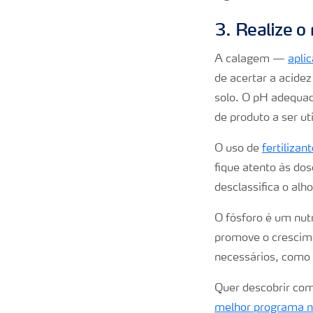
3. Realize o
A calagem —
aplic
de acertar a acidez
solo. O pH adequad
de produto a ser ut
O uso de
fertilizan
fique atento às dos
desclassifica o alh
O fósforo é um nut
promove o crescim
necessários, como 
Quer descobrir com
melhor programa nu