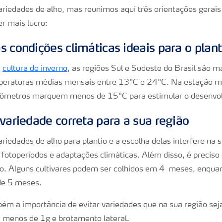
ariedades de alho, mas reunimos aqui três orientações gerais 
er mais lucro:
 condições climáticas ideais para o plant
a
cultura de inverno
, as regiões Sul e Sudeste do Brasil são 
peraturas médias mensais entre 13°C e 24°C. Na estação mai
mômetros marquem menos de 15°C para estimular o desenvolv
 variedade correta para a sua região
riedades de alho para plantio e a escolha delas interfere na s
s fotoperíodos e adaptações climáticas. Além disso, é preciso
ão. Alguns cultivares podem ser colhidos em 4 meses, enqua
de 5 meses.
bém a importância de evitar variedades que na sua região se
 menos de 1g e brotamento lateral.