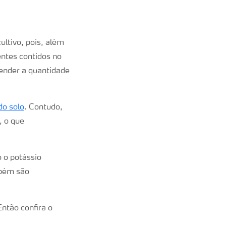
ltivo, pois, além
entes contidos no
tender a quantidade
do solo
. Contudo,
, o que
 o potássio
mbém são
ntão confira o