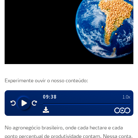
Experimente ouvir o nosso conteúdo:
No agronegócio brasileiro, onde cada hectare e cada
ponto percentual de produtividade contam. Nessa conta,