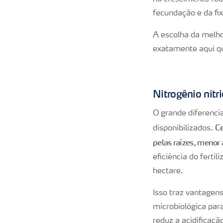
fecundação e da fi
A escolha da melhor
exatamente aqui q
Nitrogênio nítr
O grande diferenc
Ce
disponibilizados.
pelas raízes, menor 
eficiência do ferti
hectare.
Isso traz vantagen
microbiológica par
reduz a acidificaç