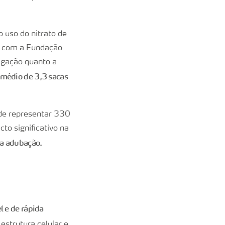
 uso do nitrato de
os com a Fundação
rigação quanto a
médio de 3,3 sacas
de representar 330
to significativo na
na adubação.
l e de rápida
estrutura celular e