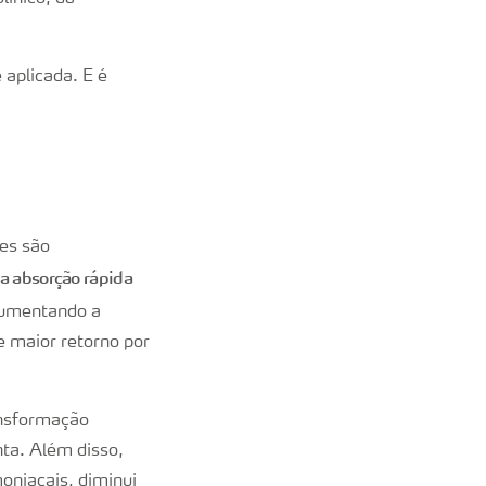
 aplicada. E é
es são
na absorção rápida
aumentando a
e maior retorno por
ansformação
nta. Além disso,
oniacais, diminui