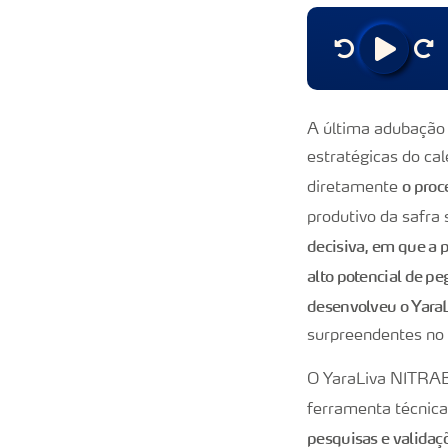
A última adubação 
estratégicas do cal
o proc
diretamente
produtivo da safra
decisiva, em que a p
alto potencial de p
desenvolveu o Yar
surpreendentes no
O YaraLiva NITRABO
ferramenta técnica
pesquisas e valida