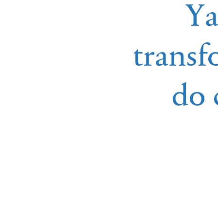
Y
transf
do 