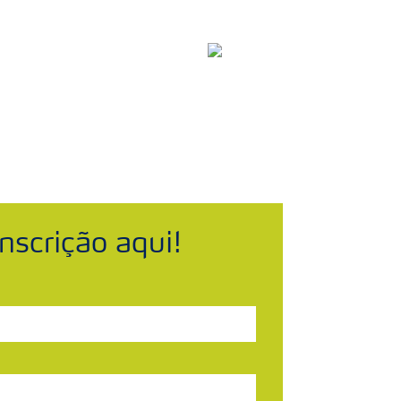
om Dados de Segurança
Brasil
Search
nscrição aqui!