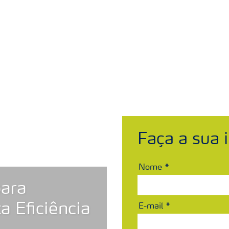
ais
Sobre a Yara
Onde comprar
Fichas c
Faça a sua i
Nome
para
ta Eficiência
E-mail