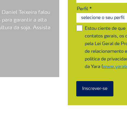
Perfil
Daniel Teixeira falou
para garantir a alta
ltura da soja. Assista
Estou ciente de que
contatos gerais, os
pela Lei Geral de Pr
de relacionamento 
política de privacid
da Yara (
www.yarabr
Inscrever-se