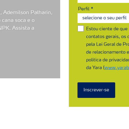
Perfil
, Ademilson Palharin,
 cana soca e o
NPK. Assista a
Estou ciente de que
contatos gerais, os
pela Lei Geral de Pr
de relacionamento 
política de privacid
da Yara (
www.yarabr
Inscrever-se