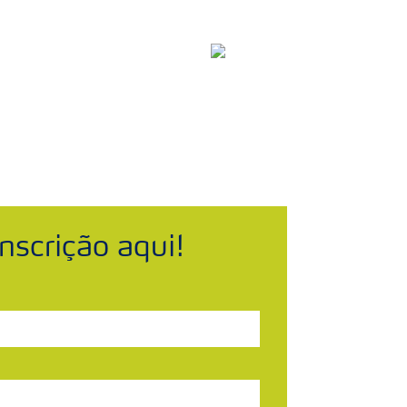
om Dados de Segurança
Brasil
Search
nscrição aqui!