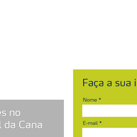
ais
Sobre a Yara
Onde comprar
Fichas c
Faça a sua i
Nome
s no
l da Cana
E-mail