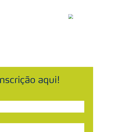
om Dados de Segurança
Brasil
Search
nscrição aqui!