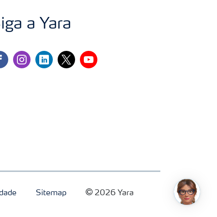
iga a Yara
cebook
instagram
linkedin
twitter
youtube
idade
Sitemap
2026 Yara