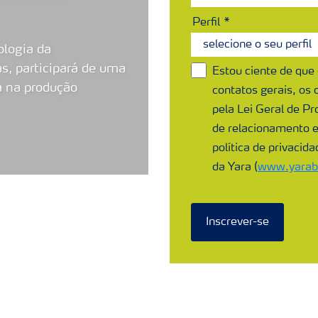
Perfil
ologia da
, participará de uma
Estou ciente de que
a na produção
contatos gerais, os
pela Lei Geral de Pr
de relacionamento 
política de privacid
da Yara (
www.yarabr
Inscrever-se