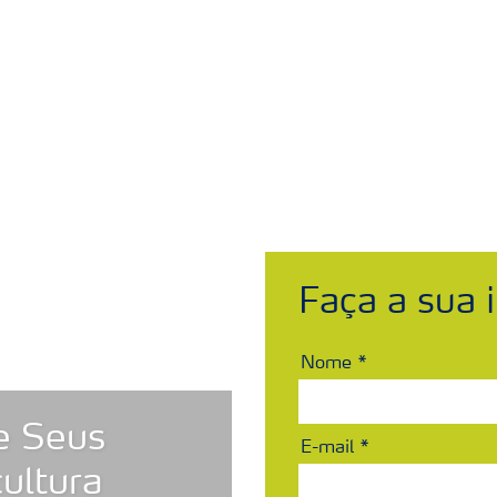
ais
Sobre a Yara
Onde comprar
Fichas c
Faça a sua i
Nome
e Seus
E-mail
ultura