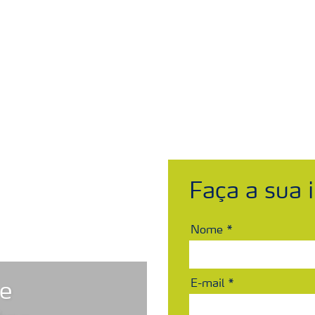
ais
Sobre a Yara
Onde comprar
Fichas c
Faça a sua i
Nome
E-mail
 e