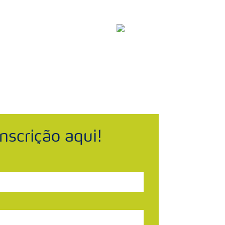
om Dados de Segurança
Brasil
Search
nscrição aqui!