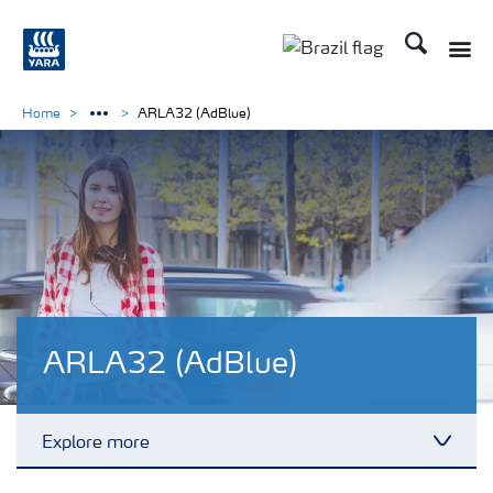
Busca
Toggle
Toggle country lang
Home
ARLA32 (AdBlue)
ARLA32 (AdBlue)
Explore more
Toggl