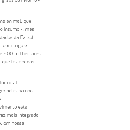
 grãos de inverno -
ína animal, que
do insumo -, mas
 dados da Farsul
a com trigo e
de 900 mil hectares
, que faz apenas
or rural
roindústria não
el
ovimento está
vez mais integrada
o, em nossa