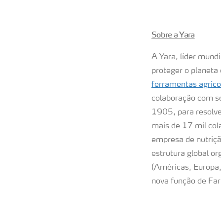
Sobre a Yara
A Yara, líder mund
proteger o planeta
ferramentas agrícol
colaboração com se
1905, para resolve
mais de 17 mil co
empresa de nutriç
estrutura global o
(Américas, Europa,
nova função de Farm