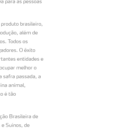
va para as pessoas
produto brasileiro,
produção, além de
os. Todos os
adores. O êxito
rtantes entidades e
 ocupar melhor o
 safra passada, a
eína animal,
o é tão
ção Brasileira de
 e Suínos, de