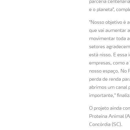
parceria centenári
e o planeta", compl
"Nosso objetivo é 
que vai aumentar a
movimentar toda a 
setores agradecem,
está nisso. E essa
empresas, como a Y
nosso espaço. No R
perda de renda para
abrimos um canal p
importante," finaliz
O projeto ainda co
Proteína Animal (
Concórdia (SC).