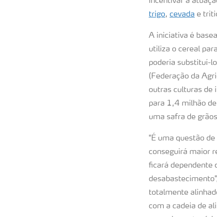
incentivar a atuaçã
trigo
,
cevada
e trit
A iniciativa é bas
utiliza o cereal p
poderia substituí-
(Federação da Agric
outras culturas de
para 1,4 milhão de
uma safra de grãos
"É uma questão de 
conseguirá maior r
ficará dependente 
desabastecimento",
totalmente alinhad
com a cadeia de al