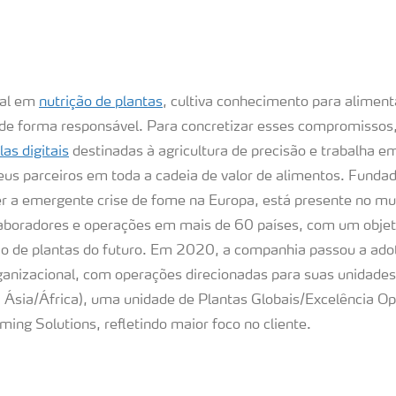
ial em
nutrição de plantas
, cultiva conhecimento para alimen
 de forma responsável. Para concretizar esses compromissos
as digitais
destinadas à agricultura de precisão e trabalha em
us parceiros em toda a cadeia de valor de alimentos. Fund
r a emergente crise de fome na Europa, está presente no m
laboradores e operações em mais de 60 países, com um obje
ão de plantas do futuro. Em 2020, a companhia passou a ad
rganizacional, com operações direcionadas para suas unidades
 Ásia/África), uma unidade de Plantas Globais/Excelência Op
ing Solutions, refletindo maior foco no cliente.