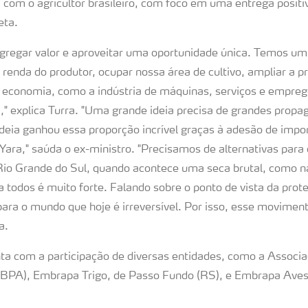
a com o agricultor brasileiro, com foco em uma entrega positi
eta.
agregar valor e aproveitar uma oportunidade única. Temos um 
 renda do produtor, ocupar nossa área de cultivo, ampliar a 
economia, como a indústria de máquinas, serviços e empreg
" explica Turra. "Uma grande ideia precisa de grandes propag
 ideia ganhou essa proporção incrível graças à adesão de impo
ara," saúda o ex-ministro. "Precisamos de alternativas para
io Grande do Sul, quando acontece uma seca brutal, como na
 todos é muito forte. Falando sobre o ponto de vista da prot
ara o mundo que hoje é irreversível. Por isso, esse moviment
a.
nta com a participação de diversas entidades, como a Associa
ABPA), Embrapa Trigo, de Passo Fundo (RS), e Embrapa Aves