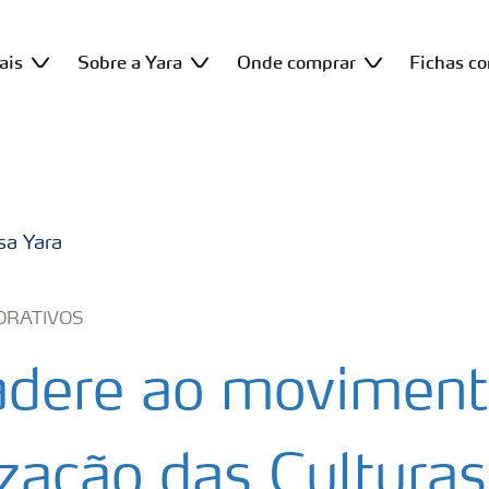
ais
Sobre a Yara
Onde comprar
Fichas c
sa Yara
ORATIVOS
adere ao moviment
zação das Culturas