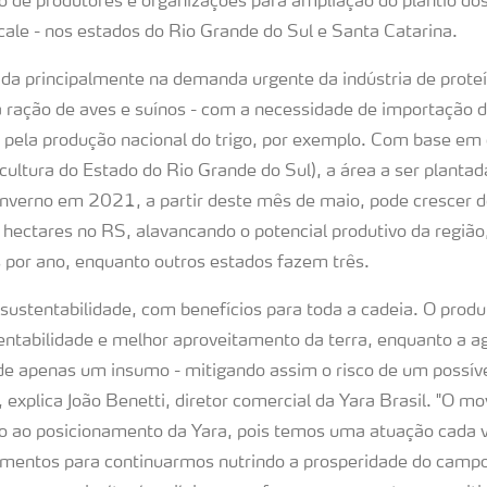
o de produtores e organizações para ampliação do plantio dos
icale - nos estados do Rio Grande do Sul e Santa Catarina.
eada principalmente na demanda urgente da indústria de prote
ara ração de aves e suínos - com a necessidade de importação 
lo pela produção nacional do trigo, por exemplo. Com base em
ultura do Estado do Rio Grande do Sul), a área a ser plantad
 inverno em 2021, a partir deste mês de maio, pode crescer 
 hectares no RS, alavancando o potencial produtivo da região
 por ano, enquanto outros estados fazem três.
sustentabilidade, com benefícios para toda a cadeia. O produt
entabilidade e melhor aproveitamento da terra, enquanto a ag
de apenas um insumo - mitigando assim o risco de um possív
 explica João Benetti, diretor comercial da Yara Brasil. "O m
o ao posicionamento da Yara, pois temos uma atuação cada 
imentos para continuarmos nutrindo a prosperidade do camp