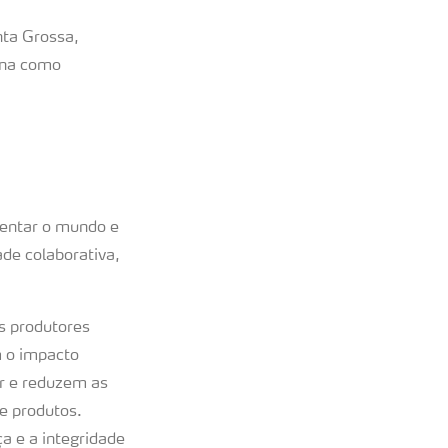
nta Grossa,
tina como
mentar o mundo e
de colaborativa,
s produtores
m o impacto
ar e reduzem as
e produtos.
a e a integridade