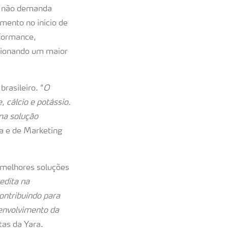
 não demanda
mento no início de
rformance,
rcionando um maior
rasileiro. “
O
 cálcio e potássio.
ma solução
a e de Marketing
s melhores soluções
edita na
contribuindo para
senvolvimento da
tas da Yara.