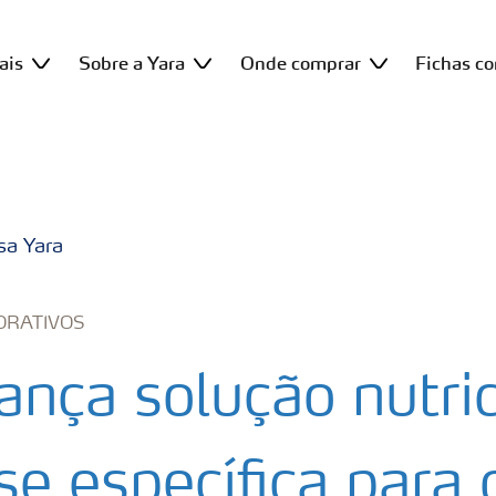
ais
Sobre a Yara
Onde comprar
Fichas c
sa Yara
ORATIVOS
lança solução nutri
se específica para 