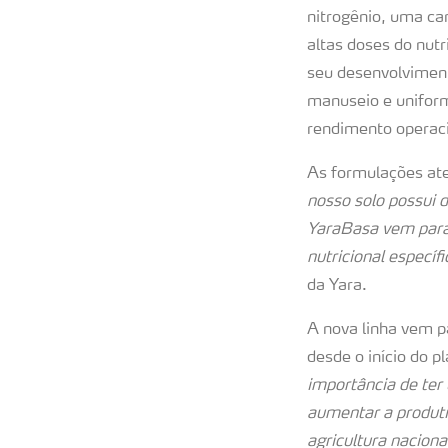
nitrogênio, uma ca
altas doses do nutri
seu desenvolviment
manuseio e uniform
rendimento operaci
As formulações ate
nosso solo possui d
YaraBasa vem para
nutricional específi
da Yara.
A nova linha vem p
desde o início do pl
importância de ter 
aumentar a produti
agricultura naciona