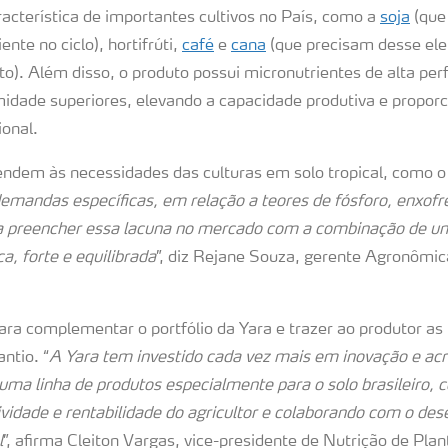
racterística de importantes cultivos no País, como a
soja
(que
ente no ciclo), hortifrúti,
café
e
cana
(que precisam desse ele
o). Além disso, o produto possui micronutrientes de alta pe
idade superiores, elevando a capacidade produtiva e propo
onal.
ndem às necessidades das culturas em solo tropical, como o b
emandas específicas, em relação a teores de fósforo, enxofre,
 preencher essa lacuna no mercado com a combinação de u
ca, forte e equilibrada
”, diz Rejane Souza, gerente Agronômic
ara complementar o portfólio da Yara e trazer ao produtor a
antio. “
A Yara tem investido cada vez mais em inovação e acr
uma linha de produtos especialmente para o solo brasileiro, 
vidade e rentabilidade do agricultor e colaborando com o de
l
”, afirma Cleiton Vargas, vice-presidente de Nutrição de Plan