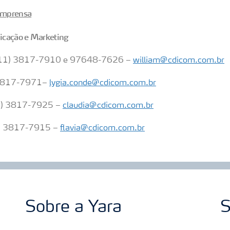
 imprensa
icação e Marketing
 (11) 3817-7910 e 97648-7626 –
william@cdicom.com.br
 3817-7971–
lygia.conde@cdicom.com.br
11) 3817-7925 –
claudia@cdicom.com.br
11) 3817-7915 –
flavia@cdicom.com.br
Sobre a Yara
S