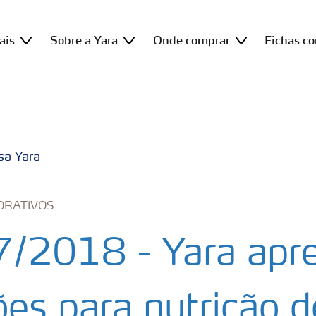
ais
Sobre a Yara
Onde comprar
Fichas c
sa Yara
ORATIVOS
/2018 - Yara apr
ões para nutrição d