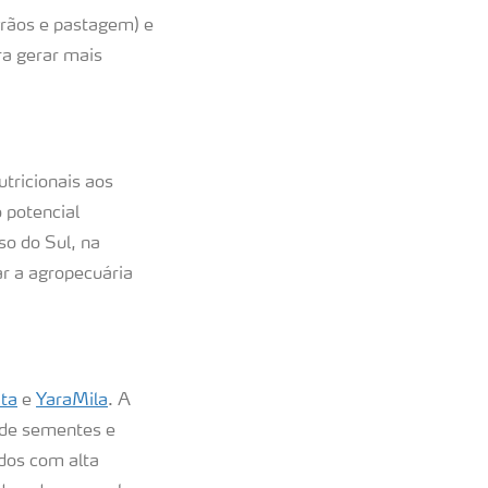
(grãos e pastagem) e
ra gerar mais
tricionais aos
 potencial
so do Sul, na
ar a agropecuária
ita
e
YaraMila
. A
o de sementes e
dos com alta