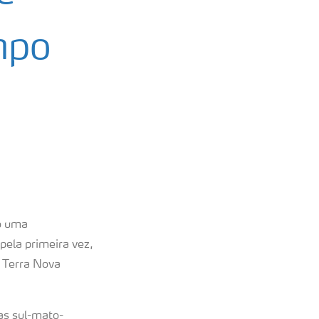
mpo
do uma
pela primeira vez,
 Terra Nova
tas sul-mato-