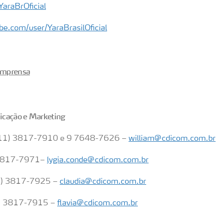
YaraBrOficial
e.com/user/YaraBrasilOficial
 imprensa
icação e Marketing
(11) 3817-7910 e 9 7648-7626 –
william@cdicom.com.br
 3817-7971–
lygia.conde@cdicom.com.br
11) 3817-7925 –
claudia@cdicom.com.br
11) 3817-7915 –
flavia@cdicom.com.br