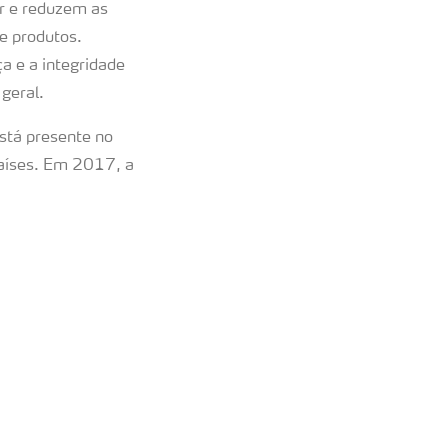
ar e reduzem as
e produtos.
a e a integridade
m geral.
stá presente no
aíses. Em 2017, a