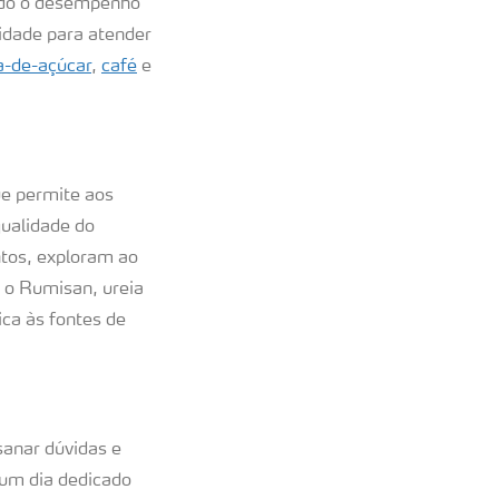
ando o desempenho
lidade para atender
a-de-açúcar
,
café
e
ue permite aos
qualidade do
ntos, exploram ao
á o Rumisan, ureia
ca às fontes de
sanar dúvidas e
 um dia dedicado