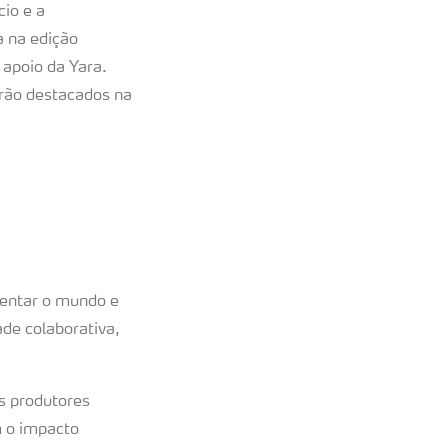
io e a
a na edição
apoio da Yara.
rão destacados na
mentar o mundo e
de colaborativa,
s produtores
m o impacto