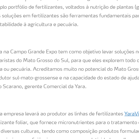
o portfólio de fertilizantes, voltados à nutrição de plantas 
s soluções em fertilizantes são ferramentas fundamentais pa
tabilidade à agricultura e pecuária.
a na Campo Grande Expo tem como objetivo levar soluções nu
uaristas do Mato Grosso do Sul, para que eles explorem todo o
ra ou pecuária. Acreditamos muito no potencial do Mato Gros
odutor sul-mato-grossense e na capacidade do estado de ajud
oão Scarano, gerente Comercial da Yara.
 a empresa levará ao produtor as linhas de fertilizantes
YaraV
lizante foliar, que fornece micronutrientes para o tratament
m diversas culturas, tendo como composição produtos formula