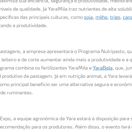
maximiza sua eficiência, segurança e produtividade, melhor
níveis de qualidade. Já YaraMila traz nutrientes de alta solubi
pecíficas das principais culturas, como
soja
,
milho
,
trigo
,
can
zando a produtividade.
pastagens, a empresa apresentará o Programa Nutripasto, q
leiteiro e de corte aumentar ainda mais a produtividade e a 
rograma combina os fertilizantes YaraMila e
YaraBela
, que, ju
 produtivo da pastagem. Já em nutrição animal, a Yara levar
omo principal benefício ser uma alternativa segura e econômi
 de ruminantes.
po, a equipe agronômica da Yara estará à disposição para 
recomendação para os produtores. Além disso, o evento terá