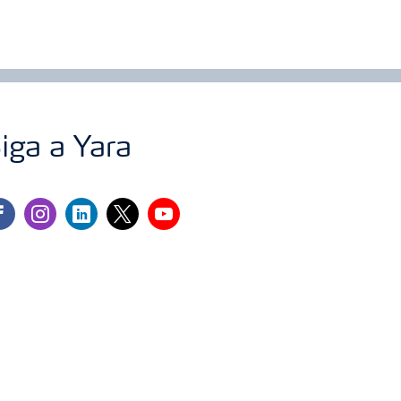
iga a Yara
cebook
instagram
linkedin
twitter
youtube