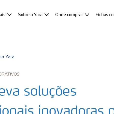
ais
Sobre a Yara
Onde comprar
Fichas c
sa Yara
ORATIVOS
leva soluções
cionais inovadoras 