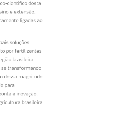
co-científico desta
nsino e extensão,
etamente ligadas ao
pais soluções
 por fertilizantes
gião brasileira
m se transformando
so dessa magnitude
de para
ponta e inovação,
cultura brasileira