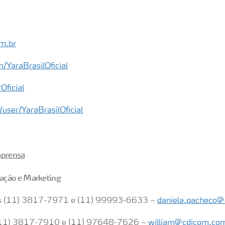
m.br
YaraBrasilOficial
Oficial
ser/YaraBrasilOficial
mprensa
ação e Marketing
s (11) 3817-7971 e (11) 99993-6633 –
daniela.pacheco@
(11) 3817-7910 e (11) 97648-7626 –
william@cdicom.com