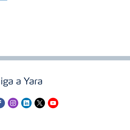
iga a Yara
cebook
instagram
linkedin
twitter
youtube