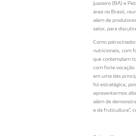
Juazeiro (BA) e Pet
área no Brasil, reu
além de produtores
setor, para discuti
Como patrocinadora
nutricionais, com 
que contemplam tod
com forte vocação 
em uma das princip
foi estratégica, p
apresentarmos alter
além de demonstra
e da fruticultura”,