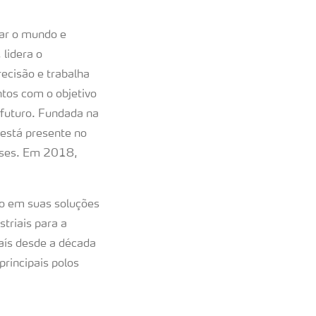
tar o mundo e
lidera o
recisão e trabalha
ntos com o objetivo
 futuro. Fundada na
está presente no
íses. Em 2018,
do em suas soluções
triais para a
aís desde a década
principais polos