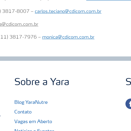
11) 3817-8007 –
carlos.teciano@cdicom.com.br
a@cdicom.com.br
 (11) 3817-7976 –
monica@cdicom.com.br
Sobre a Yara
S
fa
Blog YaraNutre
Contato
-
Vagas em Aberto