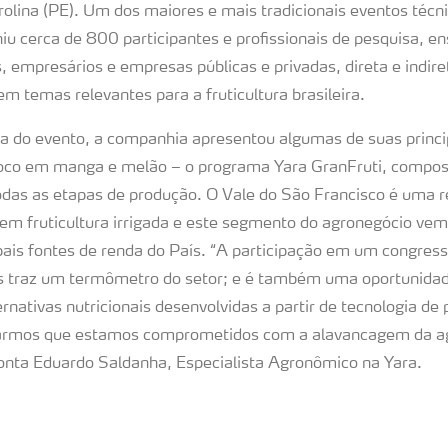
rolina (PE). Um dos maiores e mais tradicionais eventos técni
niu cerca de 800 participantes e profissionais de pesquisa, e
, empresários e empresas públicas e privadas, direta e indir
rem temas relevantes para a fruticultura brasileira.
 do evento, a companhia apresentou algumas de suas princi
foco em manga e melão – o programa Yara GranFruti, composto
as as etapas de produção. O Vale do São Francisco é uma re
em fruticultura irrigada e este segmento do agronegócio ve
ais fontes de renda do País. “A participação em um congres
ois traz um termômetro do setor; e é também uma oportunida
nativas nutricionais desenvolvidas a partir de tecnologia de 
rmos que estamos comprometidos com a alavancagem da agri
 conta Eduardo Saldanha, Especialista Agronômico na Yara.