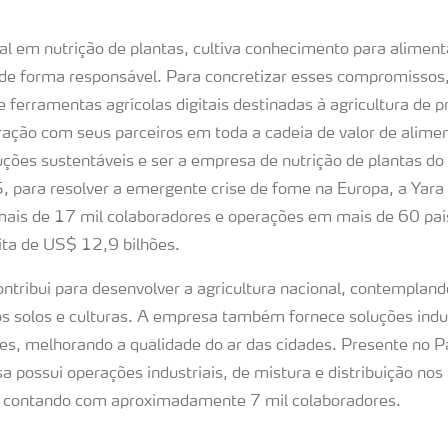
ial em nutrição de plantas, cultiva conhecimento para alimen
 de forma responsável. Para concretizar esses compromissos, 
ferramentas agrícolas digitais destinadas à agricultura de p
ração com seus parceiros em toda a cadeia de valor de alime
uções sustentáveis e ser a empresa de nutrição de plantas do
para resolver a emergente crise de fome na Europa, a Yara 
ais de 17 mil colaboradores e operações em mais de 60 pa
ita de US$ 12,9 bilhões.
contribui para desenvolver a agricultura nacional, contemplan
 os solos e culturas. A empresa também fornece soluções indus
es, melhorando a qualidade do ar das cidades. Presente no P
possui operações industriais, de mistura e distribuição nos 
l, contando com aproximadamente 7 mil colaboradores.