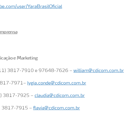
e.com/user/YaraBrasilOficial
 imprensa
icação e Marketing
 (11) 3817-7910 e 97648-7626 –
william@cdicom.com.br
 3817-7971–
lygia.conde@cdicom.com.br
11) 3817-7925 –
claudia@cdicom.com.br
11) 3817-7915 –
flavia@cdicom.com.br