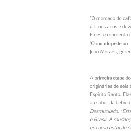
“O mercado de caf
últimos anos e dev
É neste momento d
O mundo pede um 
‘
João Moraes, geren
primeira etapa
A
do
originárias de seis
Espírito Santo. Ela
ao sabor da bebida
Desmucilado.
“
Est
o Brasil. A mudanç
em uma nutrição eq