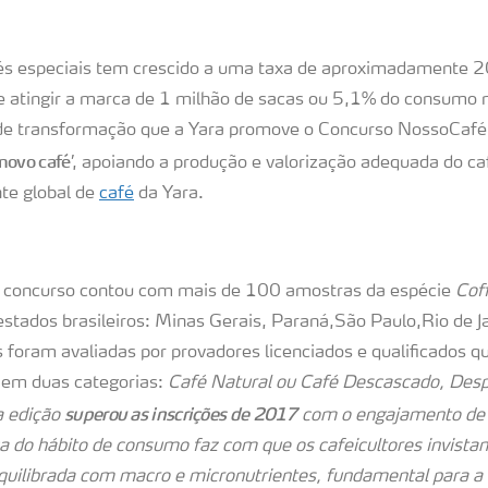
és especiais tem crescido a uma taxa de aproximadamente 
e atingir a marca de 1 milhão de sacas ou 5,1% do consumo 
e transformação que a Yara promove o Concurso NossoCafé e
novo café
’, apoiando a produção e valorização adequada do caf
te global de
café
da Yara.
 concurso contou com mais de 100 amostras da espécie
Cof
 estados brasileiros: Minas Gerais, Paraná,São Paulo,Rio de J
s foram avaliadas por provadores licenciados e qualificados q
 em duas categorias:
Café Natural ou Café Descascado, Des
superou as inscrições de 2017
a edição
com o engajamento de 
a do hábito de consumo faz com que os cafeicultores invista
uilibrada com macro e micronutrientes, fundamental para a 