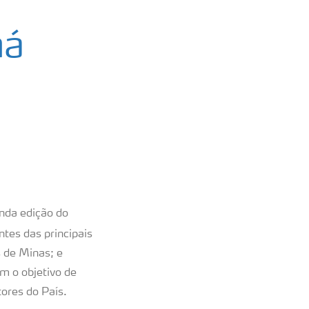
ná
unda edição do
ntes das principais
s de Minas; e
m o objetivo de
tores do País.