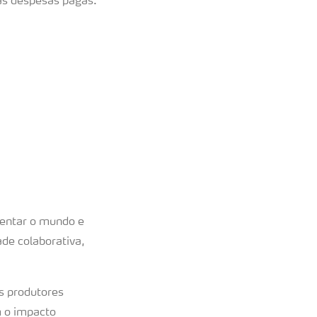
as despesas pagas.
mentar o mundo e
de colaborativa,
s produtores
m o impacto