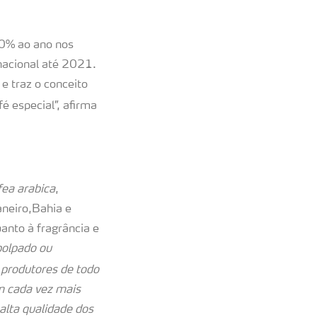
20% ao ano nos
nacional até 2021.
 traz o conceito
é especial”, afirma
fea arabica
,
aneiro,Bahia e
uanto à fragrância e
polpado ou
produtores de todo
m cada vez mais
alta qualidade dos