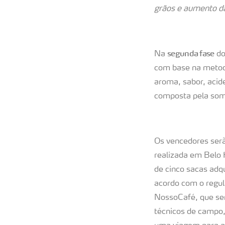
grãos e aumento da
segunda fase
Na
do
com base na metod
aroma, sabor, acide
composta pela soma
Os vencedores ser
realizada em Belo 
de cinco sacas adq
acordo com o regu
NossoCafé, que ser
técnicos de campo