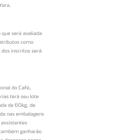
Yara.
 que será avaliada
atributos como
 dos inscritos será
ional do Café,
ias terá seu lote
ada de 60kg, de
ada nas embalagens
 assistentes
, também ganharão