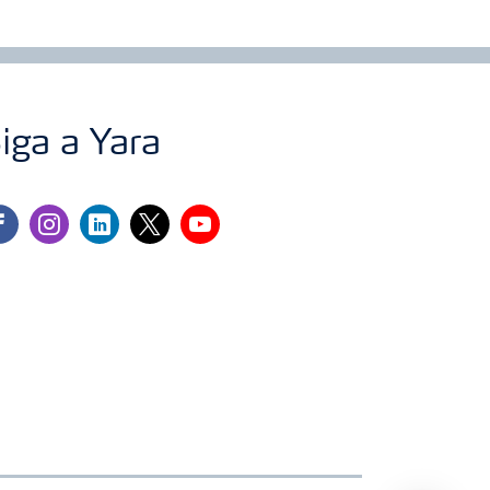
iga a Yara
cebook
instagram
linkedin
twitter
youtube