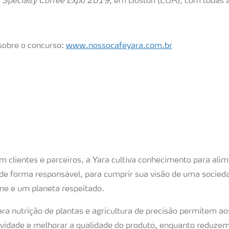
a
Specialty Coffee Expo 2019
, em Boston (EUA), com todas 
sobre o concurso:
www.nossocafeyara.com.br
 clientes e parceiros, a Yara cultiva conhecimento para ali
 de forma responsável, para cumprir sua visão de uma socieda
 e um planeta respeitado.
ra nutrição de plantas e agricultura de precisão permitem ao
vidade e melhorar a qualidade do produto, enquanto reduze