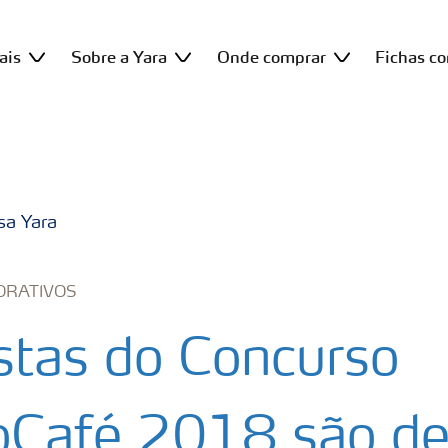
ais
Sobre a Yara
Onde comprar
Fichas c
sa Yara
ORATIVOS
istas do Concurso
Café 2018 são d