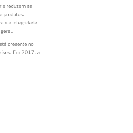
ar e reduzem as
e produtos.
a e a integridade
m geral.
stá presente no
aíses. Em 2017, a