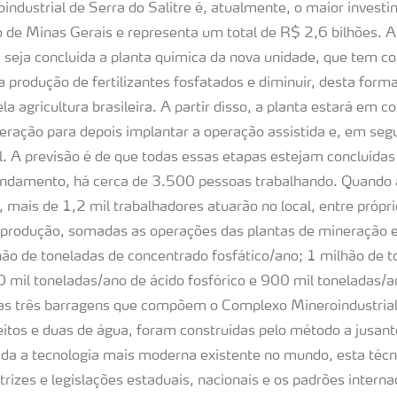
ndustrial de Serra do Salitre é, atualmente, o maior investi
o de Minas Gerais e representa um total de R$ 2,6 bilhões. A
9 seja concluída a planta química da nova unidade, que tem co
 produção de fertilizantes fosfatados e diminuir, desta form
a agricultura brasileira. A partir disso, a planta estará em co
eração para depois implantar a operação assistida e, em seg
. A previsão é de que todas essas etapas estejam concluíd
ndamento, há cerca de 3.500 pessoas trabalhando. Quando a
 mais de 1,2 mil trabalhadores atuarão no local, entre própri
produção, somadas as operações das plantas de mineração e
hão de toneladas de concentrado fosfático/ano; 1 milhão de 
0 mil toneladas/ano de ácido fosfórico e 900 mil toneladas/an
as três barragens que compõem o Complexo Mineroindustrial
eitos e duas de água, foram construídas pelo método a jusant
rada a tecnologia mais moderna existente no mundo, esta téc
rizes e legislações estaduais, nacionais e os padrões interna