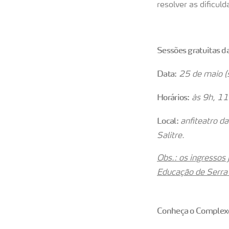
resolver as dificuld
Sessões gratuitas d
Data:
25 de maio (
Horários:
às 9h, 11
Local:
anfiteatro d
Salitre.
Obs.: os ingressos
Educação de Serra 
Conheça o Complexo 