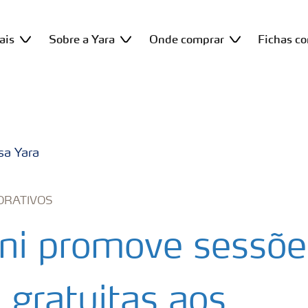
ais
Sobre a Yara
Onde comprar
Fichas c
sa Yara
ORATIVOS
ni promove sessõe
 gratuitas aos