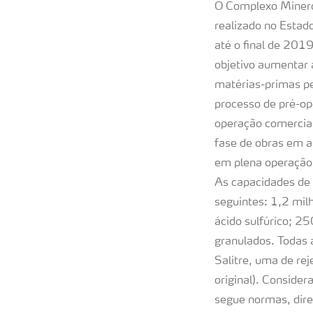
O Complexo Mineroi
realizado no Estad
até o final de 201
objetivo aumentar a
matérias-primas pel
processo de pré-op
operação comercial
fase de obras em a
em plena operação,
As capacidades de 
seguintes: 1,2 mil
ácido sulfúrico; 25
granulados. Todas 
Salitre, uma de rej
original). Conside
segue normas, diret