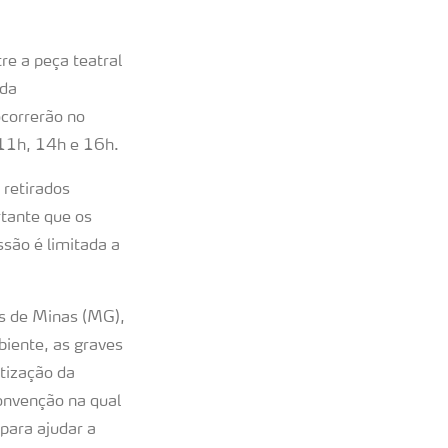
re a peça teatral
 da
ocorrerão no
, 11h, 14h e 16h.
 retirados
rtante que os
ssão é limitada a
os de Minas (MG),
iente, as graves
ntização da
onvenção na qual
para ajudar a