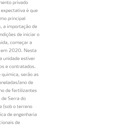
mento privado
 expectativa é que
mo principal
a, a importação de
ndições de iniciar o
uida, começar a
as em 2020. Nesta
 unidade estiver
os e contratados.
 química, serão as
toneladas/ano de
o de fertilizantes
 de Serra do
e (sob o terreno
nica de engenharia
cionais de