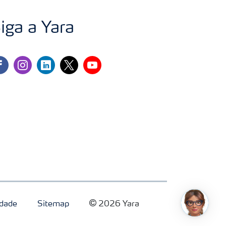
iga a Yara
cebook
instagram
linkedin
twitter
youtube
idade
Sitemap
2026 Yara