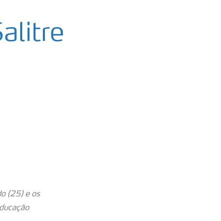
alitre
o (25) e os
Educação