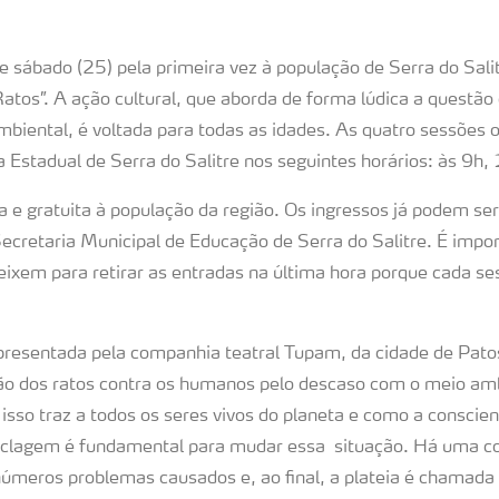
e sábado (25) pela primeira vez à população de Serra do Salit
atos”. A ação cultural, que aborda de forma lúdica a questão
mbiental, é voltada para todas as idades. As quatro sessões 
a Estadual de Serra do Salitre nos seguintes horários: às 9h
a e gratuita à população da região. Os ingressos já podem ser
ecretaria Municipal de Educação de Serra do Salitre. É impo
eixem para retirar as entradas na última hora porque cada se
presentada pela companhia teatral Tupam, da cidade de Pat
ão dos ratos contra os humanos pelo descaso com o meio amb
isso traz a todos os seres vivos do planeta e como a conscie
ciclagem é fundamental para mudar essa situação. Há uma c
inúmeros problemas causados e, ao final, a plateia é chamada 