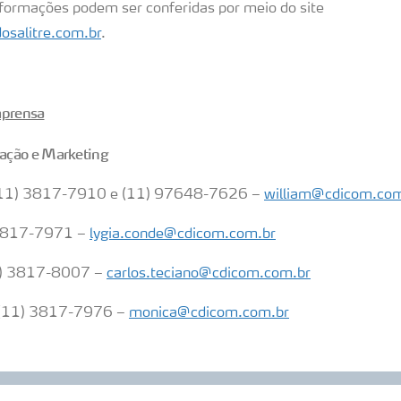
formações podem ser conferidas por meio do site
osalitre.com.br
.
mprensa
ação e Marketing
(11) 3817-7910 e (11) 97648-7626 –
william@cdicom.com
 3817-7971 –
lygia.conde@cdicom.com.br
11) 3817-8007 –
carlos.teciano@cdicom.com.br
 (11) 3817-7976 –
monica@cdicom.com.br