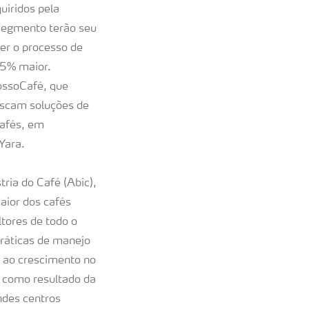
uiridos pela
segmento terão seu
er o processo de
75% maior.
ssoCafé, que
uscam soluções de
cafés, em
Yara.
ria do Café (Abic),
aior dos cafés
ltores de todo o
ráticas de manejo
e ao crescimento no
 como resultado da
ndes centros