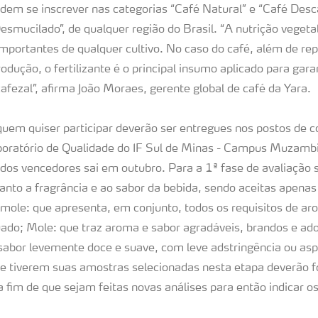
odem se inscrever nas categorias “Café Natural” e “Café Desc
smucilado”, de qualquer região do Brasil. “A nutrição vegeta
mportantes de qualquer cultivo. No caso do café, além de r
dução, o fertilizante é o principal insumo aplicado para garan
afezal”, afirma João Moraes, gerente global de café da Yara.
uem quiser participar deverão ser entregues nos postos de c
boratório de Qualidade do IF Sul de Minas - Campus Muzamb
 dos vencedores sai em outubro. Para a 1ª fase de avaliação s
nto a fragrância e ao sabor da bebida, sendo aceitas apena
 mole: que apresenta, em conjunto, todos os requisitos de ar
do; Mole: que traz aroma e sabor agradáveis, brandos e ad
sabor levemente doce e suave, com leve adstringência ou asp
ue tiverem suas amostras selecionadas nesta etapa deverão 
 fim de que sejam feitas novas análises para então indicar o