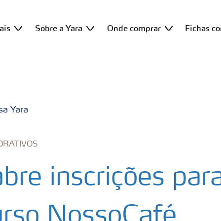
ais
Sobre a Yara
Onde comprar
Fichas c
sa Yara
ORATIVOS
abre inscrições par
rso NossoCafé