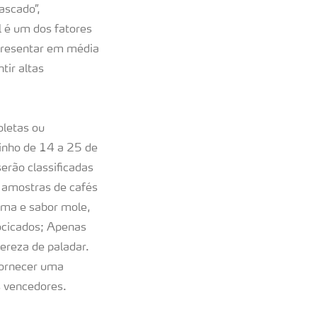
ascado”,
l é um dos fatores
epresentar em média
tir altas
oletas ou
inho de 14 a 25 de
erão classificadas
s amostras de cafés
oma e sabor mole,
ocicados; Apenas
ereza de paladar.
fornecer uma
s vencedores.