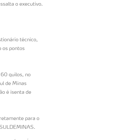
ssalta o executivo.
tionário técnico,
o os pontos
60 quilos, no
Sul de Minas
o é isenta de
iretamente para o
 IFSULDEMINAS.