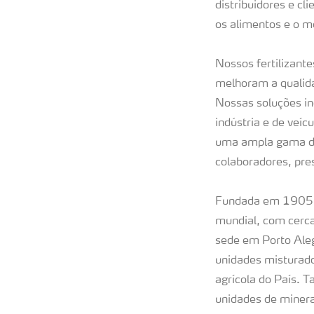
distribuidores e c
os alimentos e o m
Nossos fertilizant
melhoram a qualida
Nossas soluções in
indústria e de veí
uma ampla gama de
colaboradores, pre
Fundada em 1905 p
mundial, com cerca
sede em Porto Aleg
unidades misturado
agrícola do País. 
unidades de minera