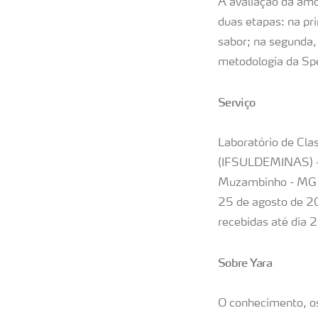
A avaliação da amo
duas etapas: na pri
sabor; na segunda, 
metodologia da Spe
Serviço
Laboratório de Clas
(IFSULDEMINAS) –
Muzambinho - MG -
25 de agosto de 20
recebidas até dia 
Sobre Yara
O conhecimento, os