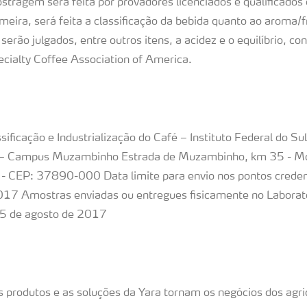
stragem será feita por provadores licenciados e qualificado
meira, será feita a classificação da bebida quanto ao aroma/f
serão julgados, entre outros itens, a acidez e o equilíbrio, c
cialty Coffee Association of America.
sificação e Industrialização do Café – Instituto Federal do Su
 Campus Muzambinho Estrada de Muzambinho, km 35 - Mo
 CEP: 37890-000 Data limite para envio nos pontos credenc
17 Amostras enviadas ou entregues fisicamente no Laborató
25 de agosto de 2017
 produtos e as soluções da Yara tornam os negócios dos agri