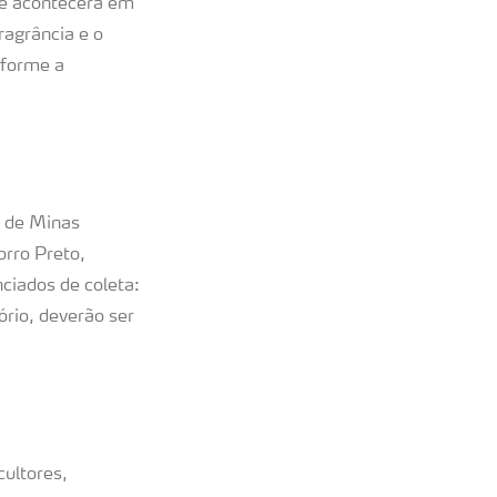
s e acontecerá em
ragrância e o
onforme a
l de Minas
rro Preto,
iados de coleta:
rio, deverão ser
cultores,