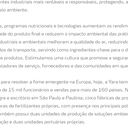
lientes industriais mais rentáveis e responsáveis, protegend
eio ambiente.
es, programas nutricionais e tecnologias aumentam os rendim
de do produto final e reduzem o impacto ambiental das prátic
dustriais e ambientais melhoram a qualidade do ar, reduzind
culos de transporte, servindo como ingredientes-chave para o
 produtos. Estimulamos uma cultura que promove a segura
stadores de serviço, fornecedores e das comunidades em qu
ara resolver a fome emergente na Europa, hoje, a Yara te
 de 15 mil funcionários e vendas para mais de 160 países. N
re e escritório em São Paulo e Paulínia, cinco fábricas de p
ras de fertilizantes próprias, com presença nos principais po
Também possui duas unidades de produção de soluções ambien
ção e duas unidades portuárias próprias.