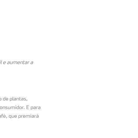
il e aumentar a
o de plantas,
consumidor. E para
afé, que premiará