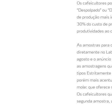
Os cafeicultores p
“Despolpado” ou “De
de produção mais i
30% do custo de pro
produtividades ao c
As amostras para q
diretamente no La
agosto e o anúncio
as amostragens qua
tipos Estritamente
porém mais acentua
mole: que oferece 
Os cafeicultores q
segunda amostra, a