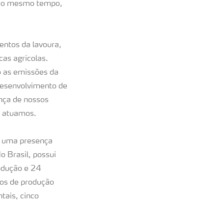
o, ao mesmo tempo,
entos da lavoura,
as agrícolas.
o as emissões da
 desenvolvimento de
nça de nossos
e atuamos.
m uma presença
o Brasil, possui
rodução e 24
los de produção
tais, cinco