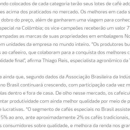
ndo colocados de cada categoria terão seus lotes de café adq
es acima dos praticados no mercado. Os melhores em cada 
o dobro do preço, além de ganharem uma viagem para conhec
special na Colômbia; os vice-campeões receberão um valor 
mpadas as marcas de suas propriedades em embalagens No
 em unidades da empresa no mundo inteiro. “Os produtores b
 ao cafeeiro, que colaboram para a conquista dos melhores 
lidade final”, afirma Thiago Reis, especialista agronômico da 
 ainda que, segundo dados da Associação Brasileira da Indúst
no Brasil continuará crescendo, com participação cada vez m
las dentro e fora de casa. De olho nesse mercado, os cafeicu
ar produtividade com ainda melhor qualidade por meio de p
e lucrativas. “O segmento de cafés especiais no Brasil assist
5% ao ano, ante aproximadamente 2% os cafés tradicionais,
s consumidores sobre qualidade, e melhora da renda nos gra