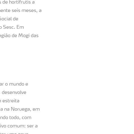
de hortifrutis a
ente seis meses, a
ocial de
do Sesc. Em
região de Mogi das
tar o mundo e
, desenvolve
 estreita
ada na Noruega, em
undo todo, com
tivo comum: ser a