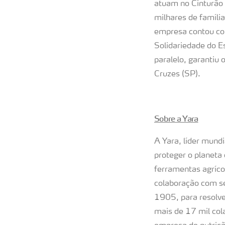
atuam no Cinturão V
milhares de famíli
empresa contou com
Solidariedade do E
paralelo, garantiu
Cruzes (SP).
Sobre a Yara
A Yara, líder mund
proteger o planeta
ferramentas agrícol
colaboração com se
1905, para resolve
mais de 17 mil co