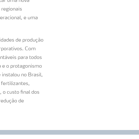
otar uma nova
 regionais
eracional, e uma
unidades de produção
orporativos. Com
ntáveis para todos
ra e o protagonismo
instalou no Brasil,
ertilizantes,
o custo final dos
redução de