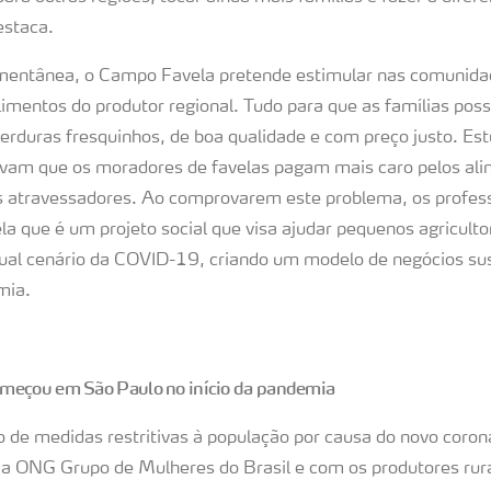
estaca.
entânea, o Campo Favela pretende estimular nas comunida
limentos do produtor regional. Tudo para que as famílias pos
verduras fresquinhos, de boa qualidade e com preço justo. E
ovam que os moradores de favelas pagam mais caro pelos al
s atravessadores. Ao comprovarem este problema, os profes
la que é um projeto social que visa ajudar pequenos agricult
ual cenário da COVID-19, criando um modelo de negócios sus
mia.
meçou em São Paulo no início da pandemia
 de medidas restritivas à população por causa do novo coro
 a ONG Grupo de Mulheres do Brasil e com os produtores rurai