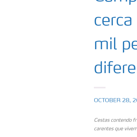
cerca
mil p
difer
OCTOBER 28, 
Cestas contendo f
carentes que vive