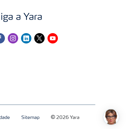
iga a Yara
cebook
instagram
linkedin
twitter
youtube
idade
Sitemap
2026 Yara