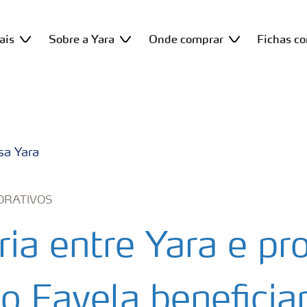
ais
Sobre a Yara
Onde comprar
Fichas c
sa Yara
ORATIVOS
ria entre Yara e pr
 Favela beneficia