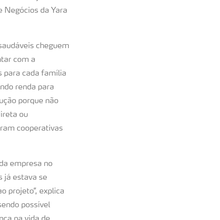
de Negócios da Yara
 saudáveis cheguem
ntar com a
 para cada família
ando renda para
dução porque não
ireta ou
egram cooperativas
a da empresa no
 já estava se
 projeto”, explica
sendo possível
ença na vida de