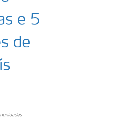
as e 5
es de
ís
omunidades