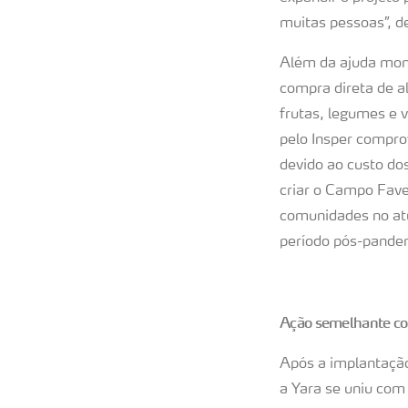
muitas pessoas”, d
Além da ajuda mom
compra direta de a
frutas, legumes e 
pelo Insper compr
devido ao custo do
criar o Campo Fave
comunidades no at
período pós-pande
Ação semelhante co
Após a implantação
a Yara se uniu com