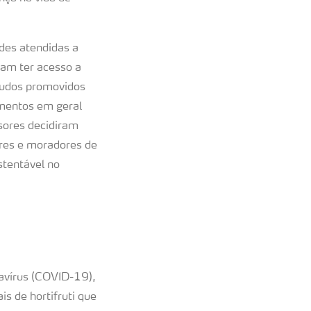
des atendidas a
sam ter acesso a
studos promovidos
imentos em geral
sores decidiram
ores e moradores de
tentável no
navírus (COVID-19),
s de hortifruti que