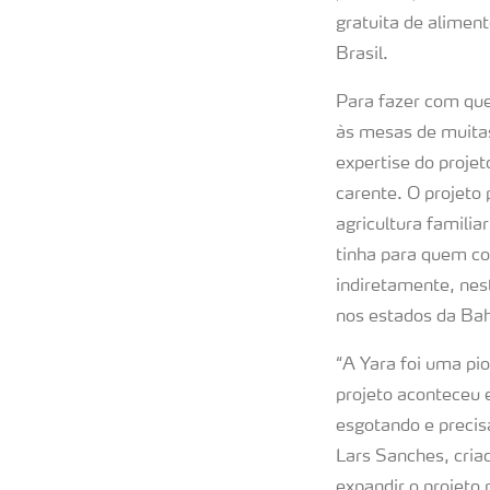
gratuita de alimen
Brasil.
Para fazer com qu
às mesas de muitas
expertise do proje
carente. O projeto
agricultura famili
tinha para quem co
indiretamente, nes
nos estados da Bah
“A Yara foi uma pio
projeto aconteceu 
esgotando e precis
Lars Sanches, cria
expandir o projeto 