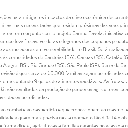
ações para mitigar os impactos da crise econômica decorrent
ílias mais necessitadas que residem próximas das suas prin
i atuar em conjunto com o projeto Campo Favela, iniciativa c
per que leva frutas, verduras e legumes dos pequenos produto
 e aos moradores em vulnerabilidade no Brasil. Será realizada
s às comunidades de Candeias (BA), Canoas (RS), Catalão (G
o Alegre (RS), Rio Grande (RS), São Paulo (SP), Serra do Sal
evisão é que cerca de 16.300 famílias sejam beneficiadas 
a uma contendo 9 quilos de alimentos saudáveis. As frutas, 
kit são resultados da produção de pequenos agricultores loc
 cidades beneficiadas.
s ao combate ao desperdício e que proporcionam ao mesmo 
lidade a quem mais precisa neste momento tão difícil é o ob
e forma direta, agricultores e famílias carentes no acesso e n