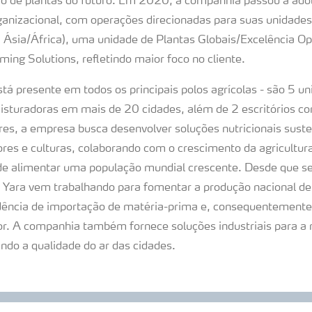
ão de plantas do futuro. Em 2020, a companhia passou a ad
rganizacional, com operações direcionadas para suas unidades
 Ásia/África), uma unidade de Plantas Globais/Excelência Op
ing Solutions, refletindo maior foco no cliente.
stá presente em todos os principais polos agrícolas - são 5 
 misturadoras em mais de 20 cidades, além de 2 escritórios c
res, a empresa busca desenvolver soluções nutricionais suste
tores e culturas, colaborando com o crescimento da agricultu
 de alimentar uma população mundial crescente. Desde que se 
 Yara vem trabalhando para fomentar a produção nacional de f
ência de importação de matéria-prima e, consequentemente, 
r. A companhia também fornece soluções industriais para a 
ndo a qualidade do ar das cidades.