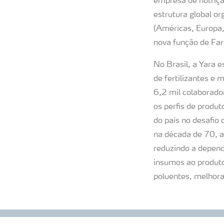
empresa de nutriç
estrutura global o
(Américas, Europa,
nova função de Farm
No Brasil, a Yara e
de fertilizantes e
6,2 mil colaborado
os perfis de produ
do país no desafio
na década de 70, a
reduzindo a depend
insumos ao produto
poluentes, melhora