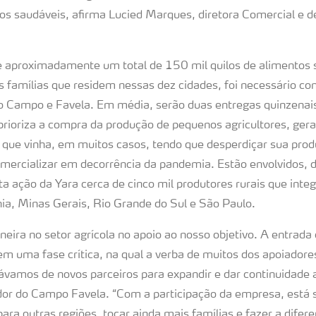
tos saudáveis, afirma Lucied Marques, diretora Comercial e 
e aproximadamente um total de 150 mil quilos de alimentos
 famílias que residem nessas dez cidades, foi necessário co
to Campo e Favela. Em média, serão duas entregas quinzenais
 prioriza a compra da produção de pequenos agricultores, ger
ar que vinha, em muitos casos, tendo que desperdiçar sua pro
mercializar em decorrência da pandemia. Estão envolvidos, d
ta ação da Yara cerca de cinco mil produtores rurais que int
ia, Minas Gerais, Rio Grande do Sul e São Paulo.
neira no setor agrícola no apoio ao nosso objetivo. A entrad
em uma fase crítica, na qual a verba de muitos dos apoiadores
ávamos de novos parceiros para expandir e dar continuidade ao
dor do Campo Favela. “Com a participação da empresa, está 
para outras regiões, tocar ainda mais famílias e fazer a difer