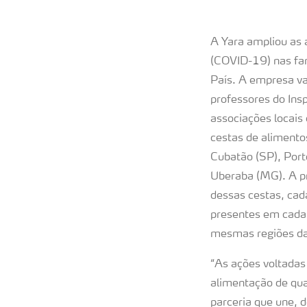
A Yara ampliou as 
(COVID-19) nas fam
País. A empresa va
professores do Ins
associações locais
cestas de alimento
Cubatão (SP), Port
Uberaba (MG). A pr
dessas cestas, cad
presentes em cada 
mesmas regiões das
“As ações voltada
alimentação de qua
parceria que une, d