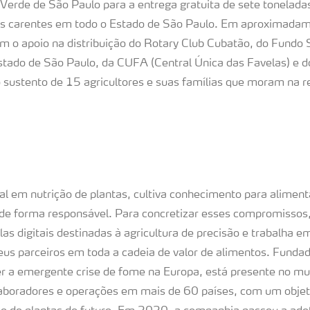
erde de São Paulo para a entrega gratuita de sete toneladas 
as carentes em todo o Estado de São Paulo. Em aproximadam
 o apoio na distribuição do Rotary Club Cubatão, do Fundo S
stado de São Paulo, da CUFA (Central Única das Favelas) e 
 o sustento de 15 agricultores e suas famílias que moram na 
ial em nutrição de plantas, cultiva conhecimento para alimen
 de forma responsável. Para concretizar esses compromissos
as digitais destinadas à agricultura de precisão e trabalha em
us parceiros em toda a cadeia de valor de alimentos. Fund
r a emergente crise de fome na Europa, está presente no m
laboradores e operações em mais de 60 países, com um obje