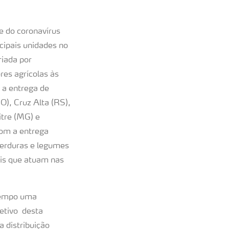
e do coronavírus
cipais unidades no
riada por
res agrícolas às
 a entrega de
O), Cruz Alta (RS),
itre (MG) e
com a entrega
verduras e legumes
ais que atuam nas
tempo uma
jetivo desta
a distribuição