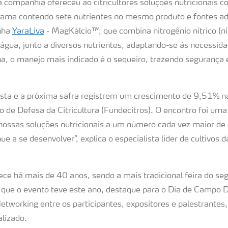
 companhia ofereceu ao citricultores soluções nutricionais c
gama contendo sete nutrientes no mesmo produto e fontes a
inha
YaraLiva
- MagKálcio™, que combina nitrogênio nítrico (nit
gua, junto a diversos nutrientes, adaptando-se às necessida
nha, o manejo mais indicado é o sequeiro, trazendo segurança 
esta e a próxima safra registrem um crescimento de 9,51% na 
 de Defesa da Citricultura (Fundecitros). O encontro foi um
nossas soluções nutricionais a um número cada vez maior de
e a se desenvolver”, explica o especialista líder de cultivos d
ece há mais de 40 anos, sendo a mais tradicional feira do se
 que o evento teve este ano, destaque para o Dia de Campo Di
Networking entre os participantes, expositores e palestrantes, 
alizado.