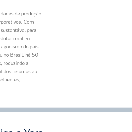
unidades de produção
orporativos. Com
 sustentável para
odutor rural em
otagonismo do país
u no Brasil, há 50
s, reduzindo a
al dos insumos ao
poluentes,