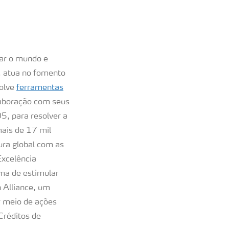
tar o mundo e
, atua no fomento
volve
ferramentas
olaboração com seus
5, para resolver a
ais de 17 mil
ra global com as
Excelência
rma de estimular
 Alliance, um
r meio de ações
 Créditos de