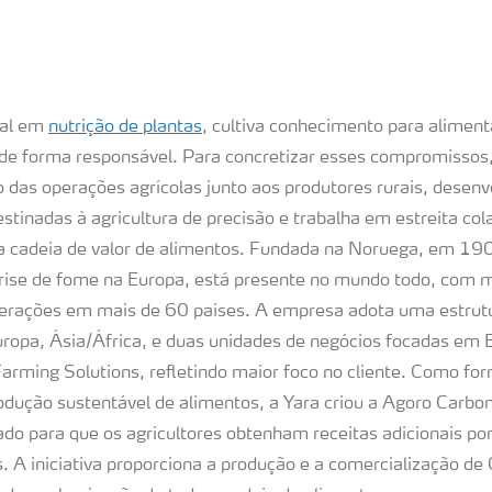
ial em
nutrição de plantas
, cultiva conhecimento para alimen
 de forma responsável. Para concretizar esses compromissos
 das operações agrícolas junto aos produtores rurais, desen
stinadas à agricultura de precisão e trabalha em estreita c
a cadeia de valor de alimentos. Fundada na Noruega, em 190
ise de fome na Europa, está presente no mundo todo, com m
perações em mais de 60 países. A empresa adota uma estrutu
ropa, Ásia/África, e duas unidades de negócios focadas em 
arming Solutions, refletindo maior foco no cliente. Como fo
odução sustentável de alimentos, a Yara criou a Agoro Carbon
tado para que os agricultores obtenham receitas adicionais po
s. A iniciativa proporciona a produção e a comercialização de