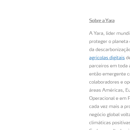
Sobre a Yara
A Yara, líder mund
proteger o planeta
da descarbonização
agrícolas digitais
de
parceiros em toda 
então emergente cr
colaboradores e o
áreas Américas, Eu
Operacional e em F
cada vez mais a pr
negócio global vol
climáticas positiva