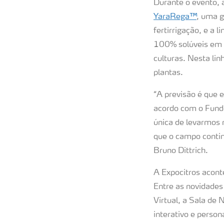
Durante o evento, a
YaraRega™
, uma 
fertirrigação, e a l
100% solúveis em á
culturas. Nesta li
plantas.
“A previsão é que 
acordo com o Fundo
única de levarmos 
que o campo continu
Bruno Dittrich.
A Expocitros acont
Entre as novidades
Virtual, a Sala de 
interativo e person