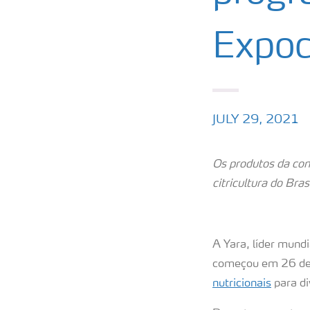
Expoc
JULY 29, 2021
Os produtos da com
citricultura do Brasi
A Yara, líder mund
começou em 26 de j
nutricionais
para di