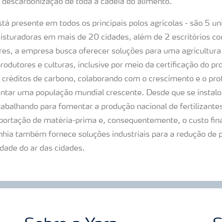
 descarbonização de toda a cadeia do alimento.
stá presente em todos os principais polos agrícolas - são 5 
 misturadoras em mais de 20 cidades, além de 2 escritórios c
res, a empresa busca oferecer soluções para uma agricultura
produtores e culturas, inclusive por meio da certificação do pr
 créditos de carbono, colaborando com o crescimento e o pr
entar uma população mundial crescente. Desde que se instalo
rabalhando para fomentar a produção nacional de fertilizante
ortação de matéria-prima e, consequentemente, o custo fin
hia também fornece soluções industriais para a redução de 
dade do ar das cidades.