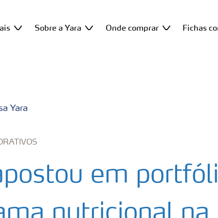
ais
Sobre a Yara
Onde comprar
Fichas c
sa Yara
ORATIVOS
apostou em portfól
ama nutricional na