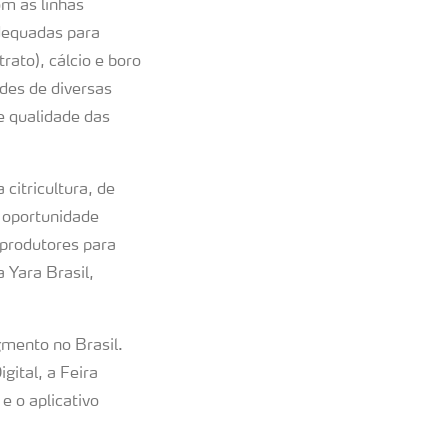
om as linhas
dequadas para
rato), cálcio e boro
des de diversas
e qualidade das
citricultura, de
a oportunidade
 produtores para
a Yara Brasil,
gmento no Brasil.
gital, a Feira
e o aplicativo