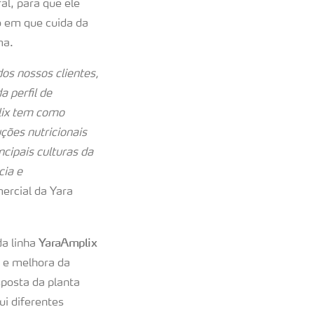
al, para que ele
o em que cuida da
ima.
os nossos clientes,
 perfil de
plix tem como
uções nutricionais
cipais culturas da
cia e
ercial da Yara
YaraAmplix
da linha
a e melhora da
posta da planta
ui diferentes