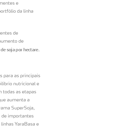
ementes e
tfólio da linha
mentes de
 aumento de
 de soja por hectare
.
 para as principais
íbrio nutricional e
m todas as etapas
 que aumenta a
grama SuperSoja,
m de importantes
s linhas YaraBasa e