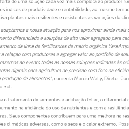
oferta de uma solução cada vez mais completa ao produtor rur
res índices de produtividade e rentabilidade, ao mesmo temp
tiva plantas mais resilientes e resistentes às variações do cl
 adaptamos a nossa atuação para nos aproximar ainda mais d
ento diferenciado e soluções de alto valor agregado para cada
amento da linha de fertilizantes de matriz orgânica YaraAm
 a relação com produtores e agregar valor ao portfólio de sol
razemos ao evento todas as nossas soluções indicadas às prin
ntas digitais para agricultura de precisão com foco na eficiên
a produção de alimentos”
, comenta Marcio Wally, Diretor Com
o Sul.
 o tratamento de sementes à adubação foliar, o diferencial 
umento na eficiência do uso de nutrientes e com a resiliênci
uras. Seus componentes contribuem para uma melhora na res
es climáticas adversas, como a seca e o calor extremo. Poss