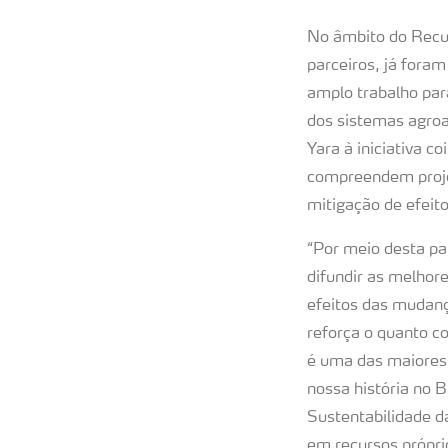
No âmbito do Recu
parceiros, já fora
amplo trabalho pa
dos sistemas agroa
Yara à iniciativa 
compreendem proje
mitigação de efeit
“Por meio desta p
difundir as melhor
efeitos das mudanç
reforça o quanto 
é uma das maiores 
nossa história no B
Sustentabilidade d
em recursos própri