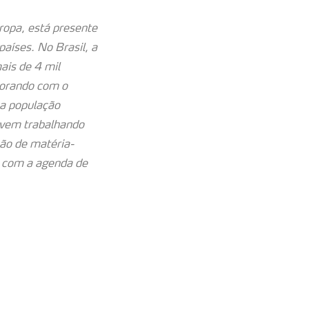
opa, está presente
aíses. No Brasil, a
ais de 4 mil
borando com o
ma população
 vem trabalhando
ção de matéria-
l com a agenda de