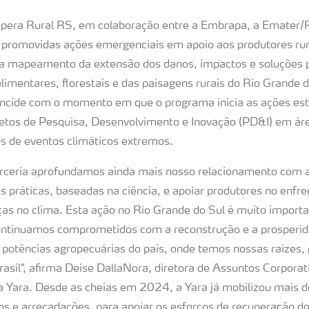
pera Rural RS, em colaboração entre a Embrapa, a Emater/R
m promovidas ações emergenciais em apoio aos produtores ru
ra mapeamento da extensão dos danos, impactos e soluções 
limentares, florestais e das paisagens rurais do Rio Grande d
coincide com o momento em que o programa inicia as ações est
tos de Pesquisa, Desenvolvimento e Inovação (PD&I) em áre
os de eventos climáticos extremos.
arceria aprofundamos ainda mais nosso relacionamento com 
es práticas, baseadas na ciência, e apoiar produtores no enf
as no clima. Esta ação no Rio Grande do Sul é muito importa
continuamos comprometidos com a reconstrução e a prosperid
potências agropecuárias do país, onde temos nossas raízes, 
rasil”, afirma Deise DallaNora, diretora de Assuntos Corporat
a Yara. Desde as cheias em 2024, a Yara já mobilizou mais 
os e arrecadações, para apoiar os esforços de recuperação d