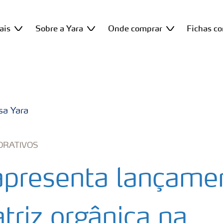
ais
Sobre a Yara
Onde comprar
Fichas c
sa Yara
ORATIVOS
apresenta lançame
triz orgânica na