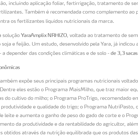
o, incluindo aplicação foliar, fertirrigação, tratamento de s
rtilizantes. Também é recomendada como complemento ao por
ntra os fertilizantes líquidos nutricionais da marca.
YaraAmplix NRHIZO
a solução
, voltada ao tratamento de se
soja e feijão. Um estudo, desenvolvido pela Yara, já indicou
de 3,3 sacas
 a depender das condições climáticas e de solo -
ronômicas
também expõe seus principais programas nutricionais voltados
 Dentre eles estão o Programa MaisMilho, que traz maior equil
pas do cultivo do milho; o Programa ProTrigo, recomendado e
 produtividade e qualidade do trigo; o Programa NutriPasto,
e leite e aumenta o ganho de peso do gado de corte e o Pro
umento da produtividade e da rentabilidade do agricultor, alé
s obtidos através da nutrição equilibrada que os produtos da