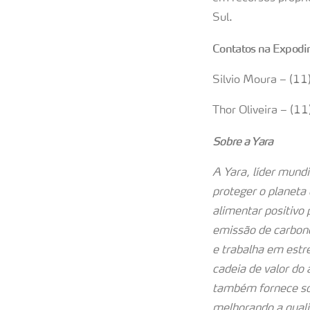
Sul.
Contatos na Expodire
Silvio Moura – (
Thor Oliveira – (
Sobre a Yara
A Yara, líder mund
proteger o planeta
alimentar positivo 
emissão de carbono
e trabalha em estr
cadeia de valor do
também fornece sol
melhorando a quali