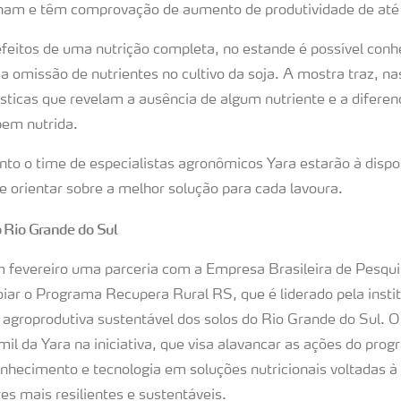
onam e têm comprovação de aumento de produtividade de até
 efeitos de uma nutrição completa, no estande é possível con
 omissão de nutrientes no cultivo da soja. A mostra traz, nas
rísticas que revelam a ausência de algum nutriente e a difere
bem nutrida.
nto o time de especialistas agronômicos Yara estarão à dispo
e orientar sobre a melhor solução para cada lavoura.
Rio Grande do Sul
 fevereiro uma parceria com a Empresa Brasileira de Pesqu
iar o Programa Recupera Rural RS, que é liderado pela inst
 agroprodutiva sustentável dos solos do Rio Grande do Sul. 
il da Yara na iniciativa, que visa alavancar as ações do pro
onhecimento e tecnologia em soluções nutricionais voltadas à
es mais resilientes e sustentáveis.