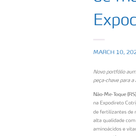
Expodi
MARCH 10, 20
Novo portfólio aume
peça-chave para a a
Não-Me-Toque (RS)
na Expodireto Cotr
de fertilizantes de
alta qualidade com
aminoácidos e vita