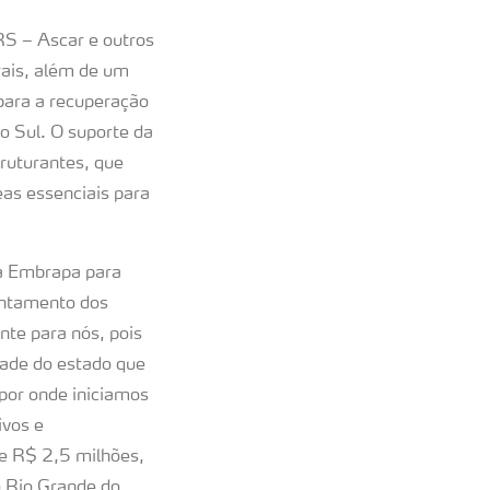
S – Ascar e outros
rais, além de um
para a recuperação
o Sul. O suporte da
ruturantes, que
as essenciais para
a Embrapa para
rentamento dos
nte para nós, pois
ade do estado que
por onde iniciamos
ivos e
de R$ 2,5 milhões,
o Rio Grande do