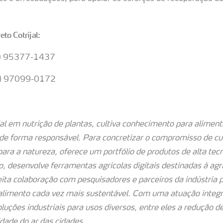
to Cotrijal:
11) 95377-1437
11) 97099-0172
ial em nutrição de plantas, cultiva conhecimento para alimen
 de forma responsável. Para concretizar o compromisso de cul
para a natureza, oferece um portfólio de produtos de alta tec
, desenvolve ferramentas agrícolas digitais destinadas à agri
eita colaboração com pesquisadores e parceiros da indústria 
 alimento cada vez mais sustentável. Com uma atuação integ
uções industriais para usos diversos, entre eles a redução d
dade do ar das cidades.