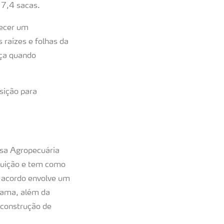
 7,4 sacas.
hecer um
 raízes e folhas da
nça quando
sição para
isa Agropecuária
ituição e tem como
O acordo envolve um
grama, além da
 construção de