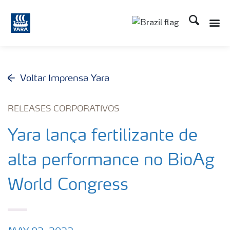
Busca
Toggle
Toggle country lang
Voltar Imprensa Yara
RELEASES CORPORATIVOS
Yara lança fertilizante de
alta performance no BioAg
World Congress