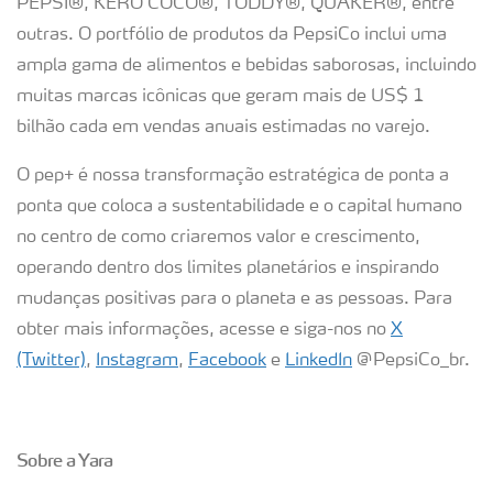
PEPSI®, KERO COCO®, TODDY®, QUAKER®, entre
outras. O portfólio de produtos da PepsiCo inclui uma
ampla gama de alimentos e bebidas saborosas, incluindo
muitas marcas icônicas que geram mais de US$ 1
bilhão cada em vendas anuais estimadas no varejo.
O pep+ é nossa transformação estratégica de ponta a
ponta que coloca a sustentabilidade e o capital humano
no centro de como criaremos valor e crescimento,
operando dentro dos limites planetários e inspirando
mudanças positivas para o planeta e as pessoas. Para
obter mais informações, acesse e siga-nos no
X
(Twitter)
,
Instagram
,
Facebook
e
LinkedIn
@PepsiCo_br.
Sobre a Yara