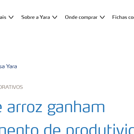
ais
Sobre a Yara
Onde comprar
Fichas c
sa Yara
ORATIVOS
e arroz ganham
mento de produtivi