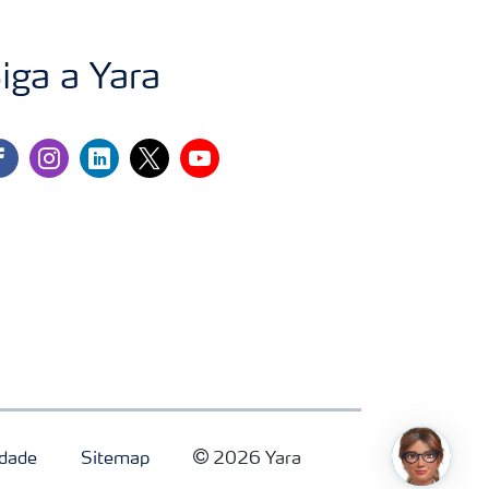
iga a Yara
cebook
instagram
linkedin
twitter
youtube
idade
Sitemap
2026 Yara