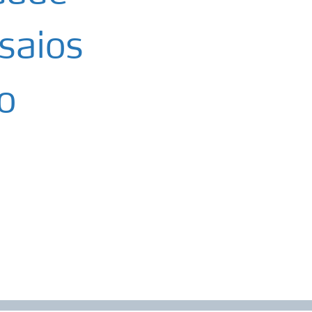
saios
o