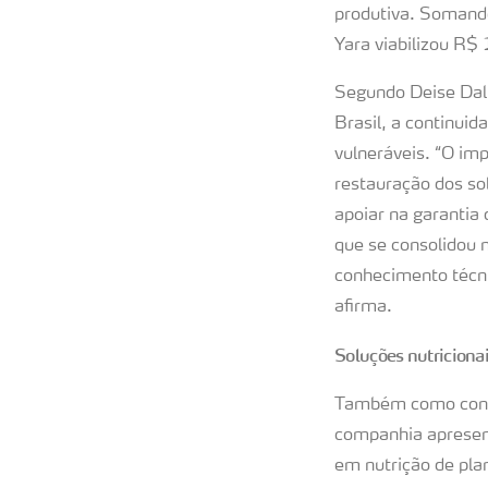
produtiva. Somando
Yara viabilizou R$
Segundo Deise Dall
Brasil, a continuid
vulneráveis. “O im
restauração dos so
apoiar na garantia
que se consolidou 
conhecimento técni
afirma.
Soluções nutricionai
Também como contri
companhia apresen
em nutrição de plan