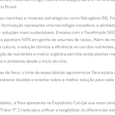
tes, incluindo o trigo, cultura estratégica para o Rio Grand
no Brasil.
as marinhas e minerais estratégicos como Nitrogênio (N), Fós
 a formulação representa uma tecnologia inovadora, e alinhad
r soluções mais sustentáveis. Ensaios com o YaraAmplix SE
Yara apontam 50% em ganho de volumes de raízes. Além de me
cultura, a solução otimiza a eficiência no uso dos nutrientes
ção de nutrientes e matriz orgânica permite ainda plantas ma
o e ambiente desde o início do ciclo.
as de feira, o time de especialistas agronômicos Yara estará 
larecer dúvidas e orientar sobre a melhor solução para cada c
idades, a Yara apresenta na Expodireto Cotrijal sua nova ca
Fator Y”. Criada para unificar e tangibilizar os diferenciais es