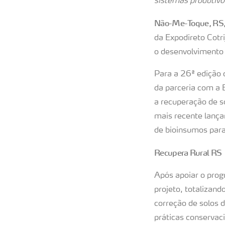
sistemas produtivo
Não-Me-Toque, RS,
da Expodireto Cot
o desenvolvimento 
Para a 26ª edição 
da parceria com a
a recuperação de s
mais recente lança
de bioinsumos para
Recupera Rural RS
Após apoiar o pro
projeto, totalizan
correção de solos d
práticas conservac