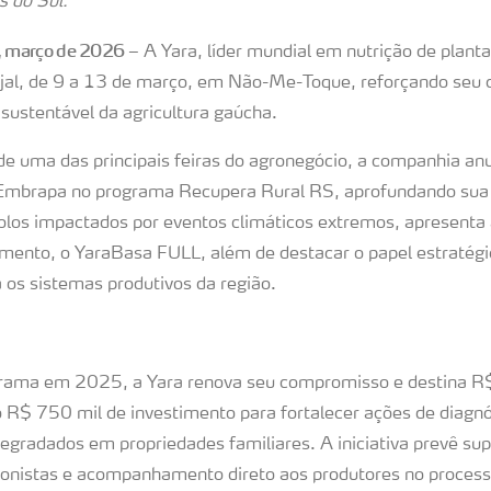
s do Sul.
 março de 2026
– A Yara, líder mundial em nutrição de planta
rijal, de 9 a 13 de março, em Não-Me-Toque, reforçando se
sustentável da agricultura gaúcha.
de uma das principais feiras do agronegócio, a companhia an
 Embrapa no programa Recupera Rural RS, aprofundando sua 
olos impactados por eventos climáticos extremos, apresenta 
mento, o YaraBasa FULL, além de destacar o papel estratégic
 os sistemas produtivos da região.
grama em 2025, a Yara renova seu compromisso e destina R$
do R$ 750 mil de investimento para fortalecer ações de diagn
egradados em propriedades familiares. A iniciativa prevê sup
ionistas e acompanhamento direto aos produtores no proces