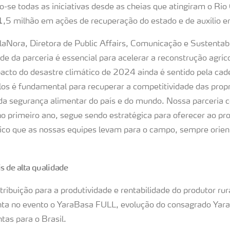
-se todas as iniciativas desde as cheias que atingiram o Rio
 1,5 milhão em ações de recuperação do estado e de auxílio 
aNora, Diretora de Public Affairs, Comunicação e Sustentabi
ade da parceria é essencial para acelerar a reconstrução agrí
pacto do desastre climático de 2024 ainda é sentido pela cad
los é fundamental para recuperar a competitividade das prop
 da segurança alimentar do país e do mundo. Nossa parceria
no primeiro ano, segue sendo estratégica para oferecer ao pr
co que as nossas equipes levam para o campo, sempre orienta
s de alta qualidade
buição para a produtividade e rentabilidade do produtor rura
ta no evento o YaraBasa FULL, evolução do consagrado Yara
tas para o Brasil.