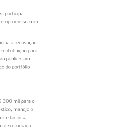
s, participa
u compromisso com
uncia a renovação
contribuição para
ao público seu
o do portfólio
 300 mil para o
óstico, manejo e
orte técnico,
so de retomada