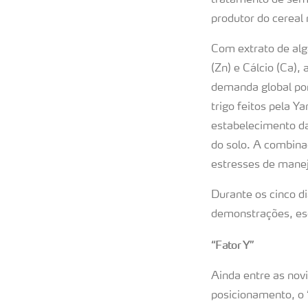
tratamento de semen
produtor do cereal 
Com extrato de alg
(Zn) e Cálcio (Ca),
demanda global po
trigo feitos pela 
estabelecimento da 
do solo. A combina
estresses de manej
Durante os cinco di
demonstrações, esc
“Fator Y”
Ainda entre as nov
posicionamento, o “