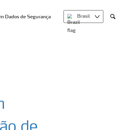
om Dados de Segurança
Brasil
Search
m
ão de