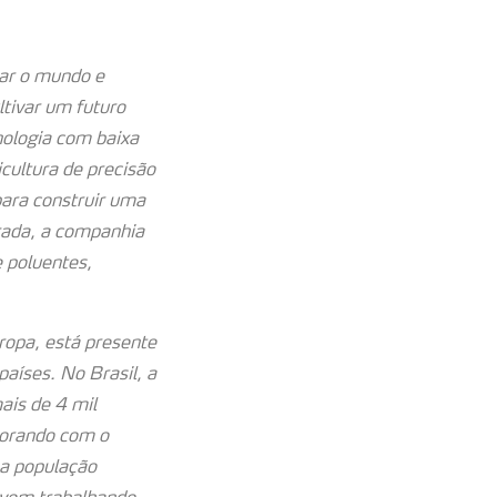
tar o mundo e
tivar um futuro
nologia com baixa
cultura de precisão
para construir uma
rada, a companhia
e poluentes,
opa, está presente
aíses. No Brasil, a
ais de 4 mil
borando com o
ma população