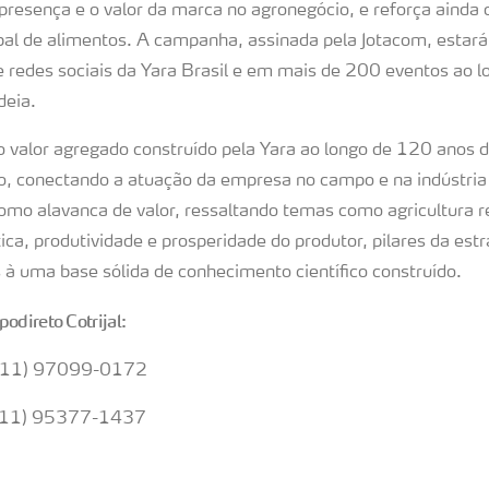
presença e o valor da marca no agronegócio, e reforça ainda o
al de alimentos. A campanha, assinada pela Jotacom, estará 
e redes sociais da Yara Brasil e em mais de 200 eventos ao l
deia.
 o valor agregado construído pela Yara ao longo de 120 anos
o, conectando a atuação da empresa no campo e na indústria
como alavanca de valor, ressaltando temas como agricultura r
ica, produtividade e prosperidade do produtor, pilares da estr
 à uma base sólida de conhecimento científico construído.
odireto Cotrijal:
: (11) 97099-0172
 (11) 95377-1437