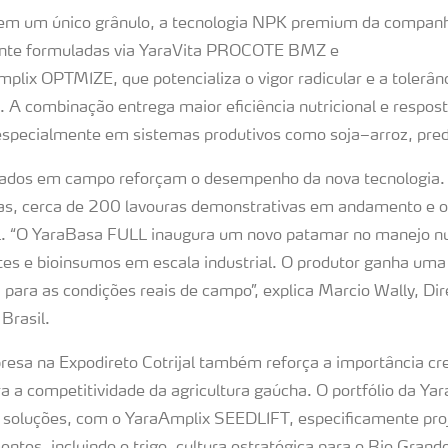
, em um único grânulo, a tecnologia NPK premium da compan
nte formuladas via YaraVita PROCOTE BMZ e
plix OPTMIZE, que potencializa o vigor radicular e a tolerânc
. A combinação entrega maior eficiência nutricional e respost
especialmente em sistemas produtivos como soja–arroz, pre
idados em campo reforçam o desempenho da nova tecnologia.
das, cerca de 200 lavouras demonstrativas em andamento e o
il. “O YaraBasa FULL inaugura um novo patamar no manejo nut
es e bioinsumos em escala industrial. O produtor ganha uma
 para as condições reais de campo”, explica Marcio Wally, Di
Brasil.
esa na Expodireto Cotrijal também reforça a importância cr
a a competitividade da agricultura gaúcha. O portfólio da Ya
s soluções, com o YaraAmplix SEEDLIFT, especificamente pro