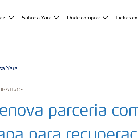
ais
Sobre a Yara
Onde comprar
Fichas c
sa Yara
ORATIVOS
renova parceria co
pa para recuperaç