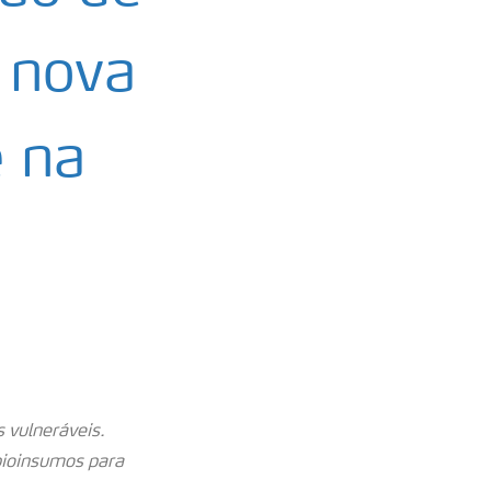
 nova
e na
 vulneráveis.
bioinsumos para