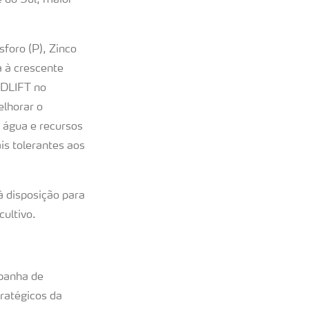
e do Sul, maior
foro (P), Zinco
a à crescente
EDLIFT no
lhorar o
, água e recursos
is tolerantes aos
à disposição para
ultivo.
mpanha de
tratégicos da