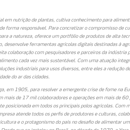
ial em nutrição de plantas, cultiva conhecimento para alimen
 de forma responsável. Para concretizar o compromisso de cul
para a natureza, oferece um portfólio de produtos de alta tec
, desenvolve ferramentas agrícolas digitais destinadas à agri
eita colaboração com pesquisadores e parceiros da indústria 
 alimento cada vez mais sustentável. Com uma atuação integ
uções industriais para usos diversos, entre eles a redução d
dade do ar das cidades.
a, em 1905, para resolver a emergente crise de fome na Eur
 mais de 17 mil colaboradores e operações em mais de 60 p
te posicionada em todos os principais polos agrícolas. Com m
mpresa atende todos os perfis de produtores e culturas, cola
icultura e o protagonismo do país no desafio de alimentar u