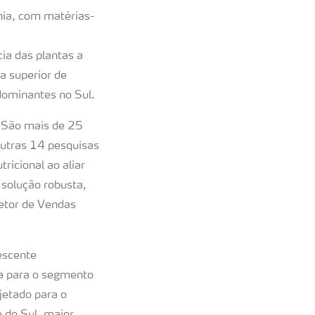
hia, com matérias-
ia das plantas a
a superior de
dominantes no Sul.
 São mais de 25
utras 14 pesquisas
ricional ao aliar
 solução robusta,
retor de Vendas
escente
ra para o segmento
jetado para o