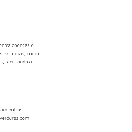
ontra doenças e
cas extremas, como
, facilitando a
rcam outros
e verduras com