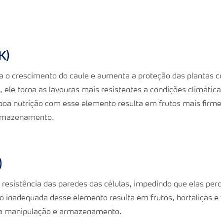
K)
a o crescimento do caule e aumenta a proteção das plantas c
, ele torna as lavouras mais resistentes a condições climáti
boa nutrição com esse elemento resulta em frutos mais firmes
armazenamento.
)
 resistência das paredes das células, impedindo que elas pe
ão inadequada desse elemento resulta em frutos, hortaliças 
ra manipulação e armazenamento.