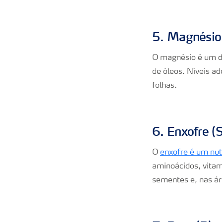
5. Magnésio
O magnésio é um do
de óleos. Níveis a
folhas.
6. Enxofre (S
O
enxofre é um nut
aminoácidos, vitam
sementes e, nas ár