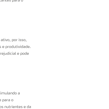
tantes para o
tivo, por isso,
 e produtividade.
ejudicial e pode
timulando a
e para o
s nutrientes e da