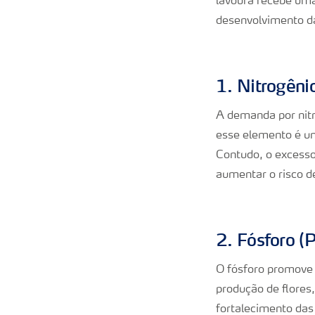
lavoura recebe uma
desenvolvimento da
1. Nitrogêni
A demanda por nitr
esse elemento é um
Contudo, o excesso
aumentar o risco d
2. Fósforo (P
O fósforo promove 
produção de flores
fortalecimento das