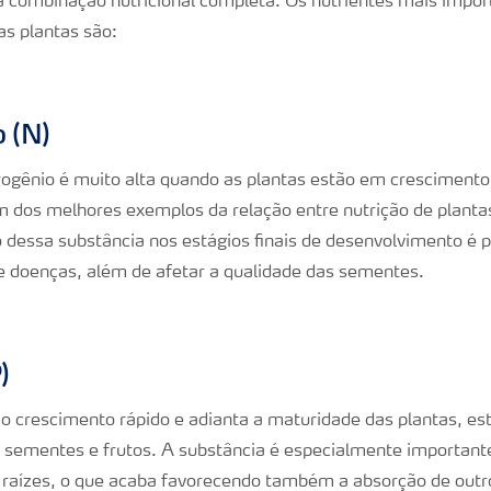
 combinação nutricional completa. Os nutrientes mais impor
s plantas são:
o (N)
ogênio é muito alta quando as plantas estão em crescimento a
 dos melhores exemplos da relação entre nutrição de plantas
 dessa substância nos estágios finais de desenvolvimento é pr
e doenças, além de afetar a qualidade das sementes.
)
o crescimento rápido e adianta a maturidade das plantas, es
, sementes e frutos. A substância é especialmente important
 raízes, o que acaba favorecendo também a absorção de outro