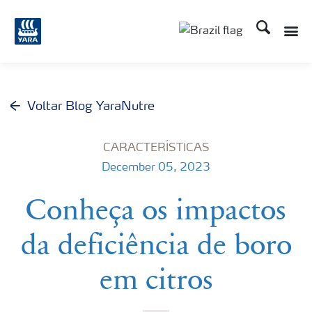
Busca
Toggle
Toggle country lang
Voltar Blog YaraNutre
CARACTERÍSTICAS
December 05, 2023
Conheça os impactos
da deficiência de boro
em citros