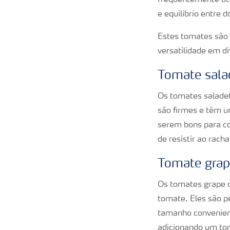
frequentemente uti
e equilíbrio entre d
Estes tomates são 
versatilidade em di
Tomate sala
Os tomates salade
são firmes e têm u
serem bons para co
de resistir ao rac
Tomate grape
Os tomates grape o
tomate. Eles são p
tamanho convenient
adicionando um tom