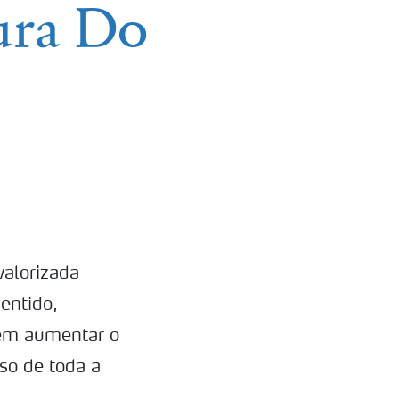
ura Do
valorizada
entido,
dem aumentar o
so de toda a