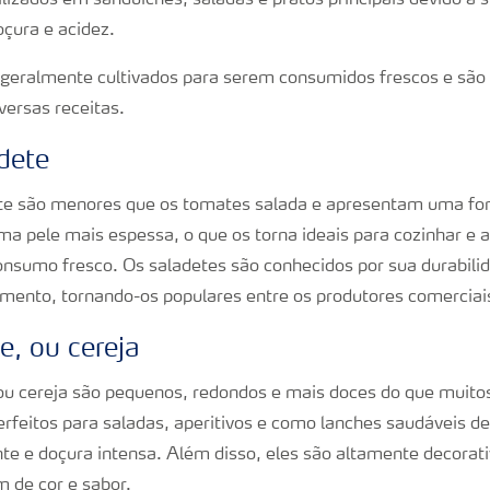
lizados em sanduíches, saladas e pratos principais devido à 
oçura e acidez.
geralmente cultivados para serem consumidos frescos e são 
versas receitas.
dete
te são menores que os tomates salada e apresentam uma for
ma pele mais espessa, o que os torna ideais para cozinhar e 
nsumo fresco. Os saladetes são conhecidos por sua durabili
hamento, tornando-os populares entre os produtores comerciai
, ou cereja
u cereja são pequenos, redondos e mais doces do que muitos
erfeitos para saladas, aperitivos e como lanches saudáveis de
e e doçura intensa. Além disso, eles são altamente decorat
 de cor e sabor.