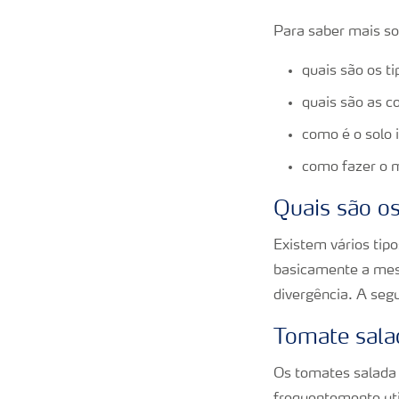
Para saber mais sob
quais são os t
quais são as c
como é o solo 
como fazer o m
Quais são o
Existem vários tip
basicamente a m
divergência. A segu
Tomate sala
Os tomates salada 