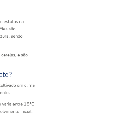
m estufas na
Eles são
xtura, sendo
cerejas, e são
ate?
cultivado em clima
ento.
vo varia entre 18°C
lvimento inicial.