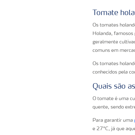
Tomate hol
Os tomates holande
Holanda, famosos p
geralmente cultiva
comuns em mercado
Os tomates holande
conhecidos pela co
Quais são as
O tomate é uma cul
quente, sendo ext
Para garantir uma
e 27°C, já que aqu