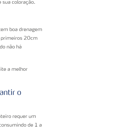
e sua coloração.
ntem boa drenagem
os primeiros 20cm
do não há
mite a melhor
ntir o
ateiro requer um
 consumindo de 1 a