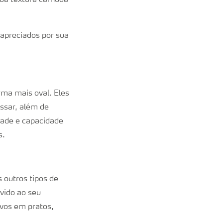
sua textura carnuda
apreciados por sua
ma mais oval. Eles
assar, além de
dade e capacidade
s.
 outros tipos de
vido ao seu
ivos em pratos,