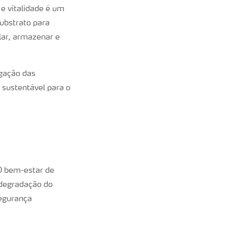
 e vitalidade é um
substrato para
lar, armazenar e
gação das
 sustentável para o
O bem-estar de
degradação do
segurança