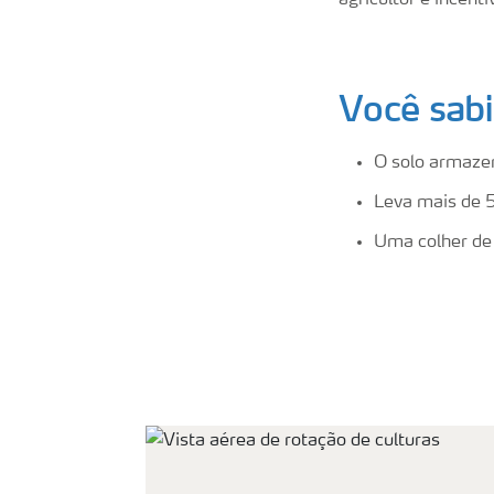
agricultor e incent
Você sab
O solo armaze
Leva mais de 5
Uma colher de